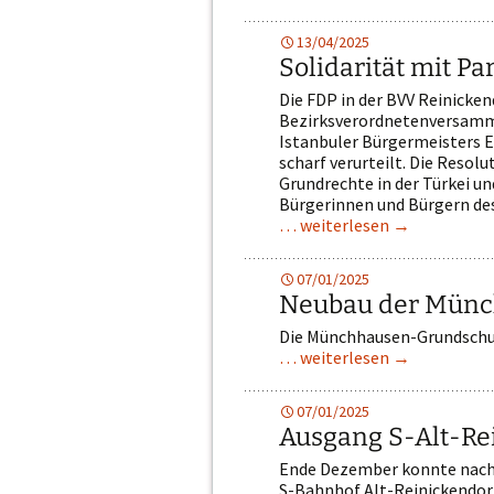
13/04/2025
Solidarität mit Pa
Die FDP in der BVV Reinicken
Bezirksverordnetenversammlu
Istanbuler Bürgermeisters E
scharf verurteilt. Die Resol
Grundrechte in der Türkei un
Bürgerinnen und Bürgern des
… weiterlesen
→
07/01/2025
Neubau der Münc
Die Münchhausen-Grundschule
… weiterlesen
→
07/01/2025
Ausgang S-Alt-Re
Ende Dezember konnte nach 
S-Bahnhof Alt-Reinickendorf