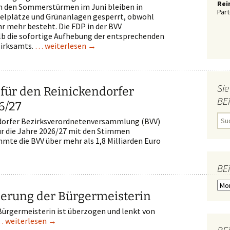
Rei
h den Sommerstürmen im Juni bleiben in
Part
ielplätze und Grünanlagen gesperrt, obwohl
hr mehr besteht. Die FDP in der BVV
lb die sofortige Aufhebung der entsprechenden
zirksamts.
… weiterlesen
→
Sie
für den Reinickendorfer
BE
6/27
S
endorfer Bezirksverordnetenversammlung (BVV)
u
ür die Jahre 2026/27 mit den Stimmen
c
mte die BVV über mehr als 1,8 Milliarden Euro
h
e
n
n
BE
a
c
B
h
E
erung der Bürgermeisterin
:
i
T
ürgermeisterin ist überzogen und lenkt von
R
 weiterlesen
→
Ä