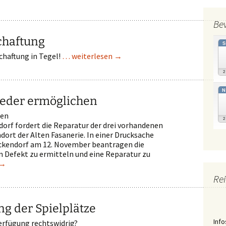
Be
chaftung
chaftung in Tegel!
… weiterlesen
→
N
ieder ermöglichen
ren
dorf fordert die Reparatur der drei vorhandenen
ort der Alten Fasanerie. In einer Drucksache
nickendorf am 12. November beantragen die
en Defekt zu ermitteln und eine Reparatur zu
→
Rei
ng der Spielplätze
Info
erfügung rechtswidrig?