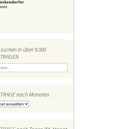
nickendorfer
eien
 suchen in über 9.000
iTRÄGEN
iTRÄGE nach Monaten