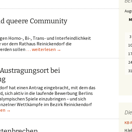
BE
G
E
Aug
n
a
nd queere Community
M
c
h
M
o
3
en Homo-, Bi-, Trans- und Interfeindlichkeit
n
 vor dem Rathaus Reinickendorf die
a
1
erden sollen
… weiterlesen
→
t
e
1
n
2
 Austragungsort bei
3
ng
ndorf hat einen Antrag eingebracht, mit dem das
, sich aktiv in die laufende Bewerbung Berlins
lympischen Spiele einzubringen – und sich
einzelner Wettkämpfe im Bezirk Reinickendorf
sen
→
Di
KB-
astenbrechen
H.l