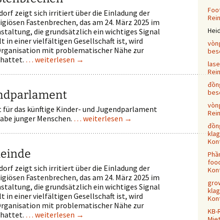
Foot
orf zeigt sich irritiert über die Einladung der
Rei
giösen Fastenbrechen, das am 24. März 2025 im
Hei
staltung, die grundsätzlich ein wichtiges Signal
in einer vielfältigen Gesellschaft ist, wird
vòn
 Organisation mit problematischer Nähe zur
bes
chattet.
… weiterlesen
→
las
Rei
đồn
endparlament
bes
vòn
t für das künftige Kinder- und Jugendparlament
Rei
lhabe junger Menschen.
… weiterlesen
→
đồn
klag
Kont
einde
Phầ
food
orf zeigt sich irritiert über die Einladung der
Kont
giösen Fastenbrechen, das am 24. März 2025 im
grow
staltung, die grundsätzlich ein wichtiges Signal
klag
in einer vielfältigen Gesellschaft ist, wird
Kont
 Organisation mit problematischer Nähe zur
KB-
chattet.
… weiterlesen
→
Mie