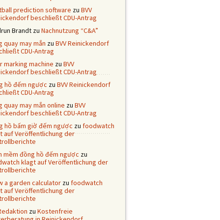
ball prediction software
zu
BVV
nickendorf beschließt CDU-Antrag
drun Brandt
zu
Nachnutzung “C&A”
g quay may mắn
zu
BVV Reinickendorf
chließt CDU-Antrag
er marking machine
zu
BVV
nickendorf beschließt CDU-Antrag
g hồ đếm ngược
zu
BVV Reinickendorf
chließt CDU-Antrag
g quay may mắn online
zu
BVV
nickendorf beschließt CDU-Antrag
g hồ bấm giờ đếm ngược
zu
foodwatch
t auf Veröffentlichung der
rollberichte
n mềm đồng hồ đếm ngược
zu
watch klagt auf Veröffentlichung der
rollberichte
 a garden calculator
zu
foodwatch
t auf Veröffentlichung der
rollberichte
Redaktion
zu
Kostenfreie
terberatung in Reinickendorf