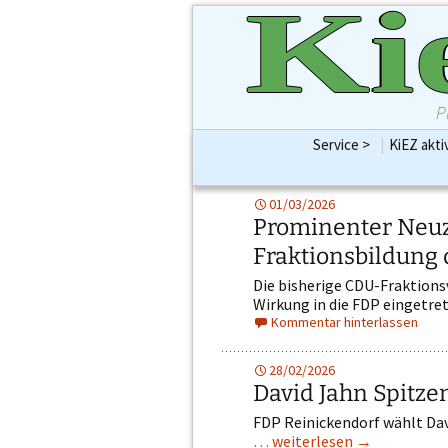
Ki
P
Service >
|
KiEZ akti
KiEZBLATT Print bis
Preise & Größen für e
Werbung Ihrer indiv
01/03/2026
Aufmerksamkeits-
Prominenter Neu
Fraktionsbildung 
Die bisherige CDU-Fraktionsv
Wirkung in die FDP eingetre
Kommentar hinterlassen
28/02/2026
David Jahn Spitze
FDP Reinickendorf wählt Dav
… weiterlesen
→