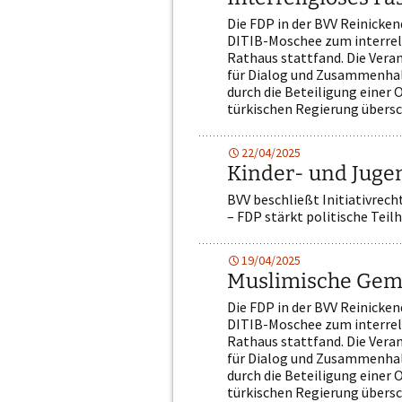
Die FDP in der BVV Reinickend
DITIB-Moschee zum interreli
Rathaus stattfand. Die Veran
für Dialog und Zusammenhalt 
durch die Beteiligung einer
türkischen Regierung übers
22/04/2025
Kinder- und Jug
BVV beschließt Initiativrech
– FDP stärkt politische Tei
19/04/2025
Muslimische Gem
Die FDP in der BVV Reinickend
DITIB-Moschee zum interreli
Rathaus stattfand. Die Veran
für Dialog und Zusammenhalt 
durch die Beteiligung einer
türkischen Regierung übers