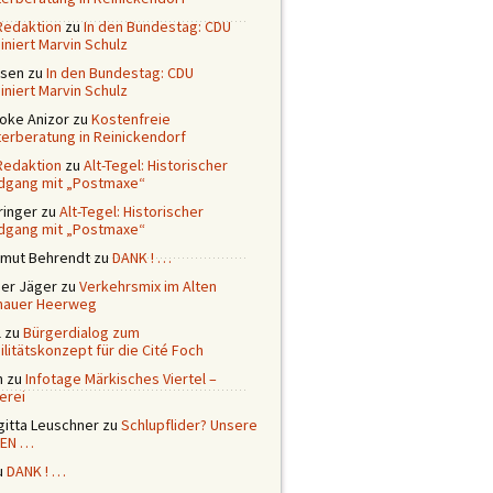
Redaktion
zu
In den Bundestag: CDU
niert Marvin Schulz
ssen
zu
In den Bundestag: CDU
niert Marvin Schulz
ioke Anizor
zu
Kostenfreie
terberatung in Reinickendorf
Redaktion
zu
Alt-Tegel: Historischer
dgang mit „Postmaxe“
ringer
zu
Alt-Tegel: Historischer
dgang mit „Postmaxe“
tmut Behrendt
zu
DANK ! …
ner Jäger
zu
Verkehrsmix im Alten
nauer Heerweg
l
zu
Bürgerdialog zum
litätskonzept für die Cité Foch
n
zu
Infotage Märkisches Viertel –
erei
gitta Leuschner
zu
Schlupflider? Unsere
EN …
u
DANK ! …