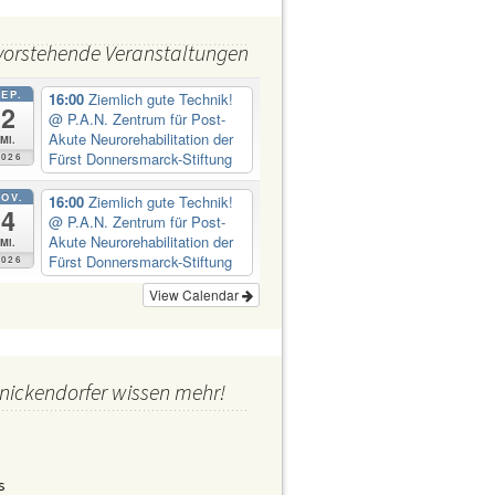
Abt Jugend H. Ewers
Abt Kultur
vorstehende Veranstaltungen
Abt Ordnung
Abt Personal Frau Emine
Demirbüken-Wegner
SEP.
16:00
Ziemlich gute Technik!
2
Abt Wirtschaft
@ P.A.N. Zentrum für Post-
Akute Neurorehabilitation der
Mi.
Fürst Donnersmarck-Stiftung
2026
OV.
16:00
Ziemlich gute Technik!
4
@ P.A.N. Zentrum für Post-
Akute Neurorehabilitation der
Mi.
Fürst Donnersmarck-Stiftung
2026
View Calendar
nickendorfer wissen mehr!
s