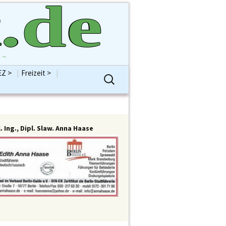
.de
 ~
EZ >
|
Freizeit >
|
Suchen
ntenVersammlung
Bildung
Hobbys
nach:
BVVSplitter
Gesellschaft
Religionen
ion AfD
Jugend
Sport
 B90/Grüne
Kinder
Vereine / Verbände
ion CDU
Kolumne
Alles Freizeit
. Ing., Dipl. Slaw. Anna Haase
 DIE LINKE
Kommentar
ion FDP
Kostenlose Pinnwand
ion SPD
Kultur/Kunst
meisterin Frau
Schule
büken-Wegner
Senioren
enten >
Abt Bauen
Sonstiges
Reinickendorf
Abt Bürgerdienste
Alles KiEZ
nhaus Berlin
Abt Familie
estag
Abt Finanzen H. Brockhausen
einickendorf
Abt Gesundheit
 Rathaus
Abt Integration