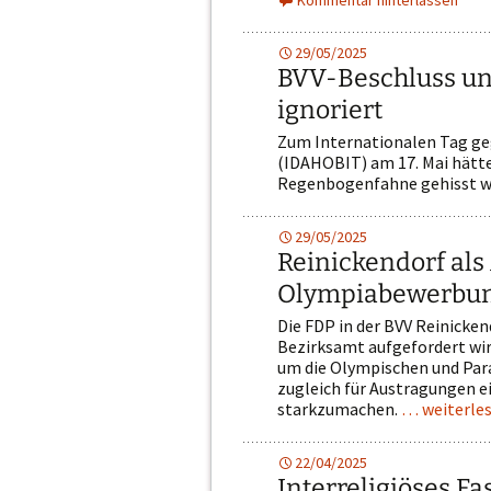
Kommentar hinterlassen
29/05/2025
BVV-Beschluss u
ignoriert
Zum Internationalen Tag geg
(IDAHOBIT) am 17. Mai hätte
Regenbogenfahne gehisst w
29/05/2025
Reinickendorf als
Olympiabewerbu
Die FDP in der BVV Reinicke
Bezirksamt aufgefordert wird
um die Olympischen und Para
zugleich für Austragungen 
starkzumachen.
… weiterle
22/04/2025
Interreligiöses F