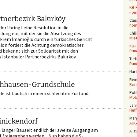
KB-
nomi
rtnerbezirk Bakırköy
Cla
nomi
dorf bringt eine Resolution in die
ng ein, mit der sie die Absetzung des
Chij
Mie
krem İmamoğlu durch ein türkisches Gericht
ution fordert die Achtung demokratischer
KB-
d bekennt sich zur Solidarität mit den
Run
 Istanbuler Partnerbezirks Bakırköy.
Tief
Run
Har
Rei
hhausen-Grundschule
Ber
Poh
 ist baulich in einem schlechten Zustand.
Mobi
Jah
Helf
Mar
inickendorf
AUG
langer Bauzeit endlich der zweite Ausgang am
A.
z
 freigegeben werden. „Nun haben die S-