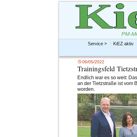
Ki
PM-Me
Service >
|
KiEZ aktiv
KiEZBLATT Print bis 20
Preise & Größen für e
starke Werbung Ihre
06/05/2022
individuellen
Trainingsfeld Tietzst
Aufmerksamkeits-Öko
Endlich war es so weit: Da
an der Tietzstraße ist vo
worden.