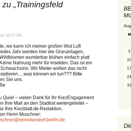
R
zu „
Trainingsfeld
Ä
BE
G
Mo
E
n
a
Aug
c
M
h
um 10:17 Uhr
M
o
te, wo kann ich meiner großen Wut Luft
n
3
edes Jahr werden hier die Grünanlagen,
a
Wildblumen wunderbar blühen einfach platt
t
1
Keine Nahrung mehr für Insekten. Das ist ein
e
n
r Schwachsinn. Wir Mieter wollen das nicht
1
zeptieren….was können wir tun??? Bitte
2
en Sie uns.
üße
3
u Quiel ~ vielen Dank für Ihr KiezEngagement
n Ihre Mail an den Stadtrat weitergeleitet –
ße Ihre Kiezblatt.de-Redaktion.
von Herrn Muschner:
schner@reinickendorf.berlin.de
Di