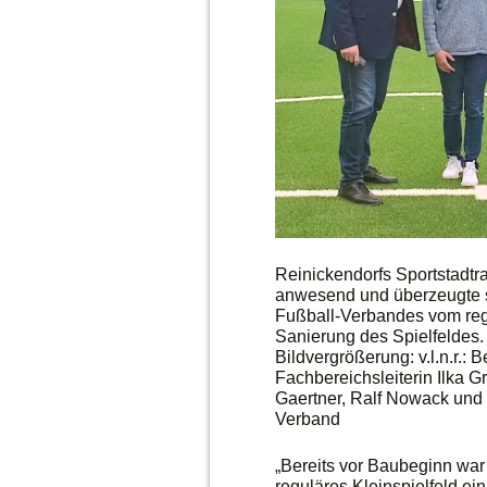
Reinickendorfs Sportstadt
anwesend und überzeugte s
Fußball-Verbandes vom reg
Sanierung des Spielfeldes.
Bildvergrößerung: v.l.n.r.: 
Fachbereichsleiterin Ilka G
Gaertner, Ralf Nowack und 
Verband
„Bereits vor Baubeginn war 
reguläres Kleinspielfeld ei