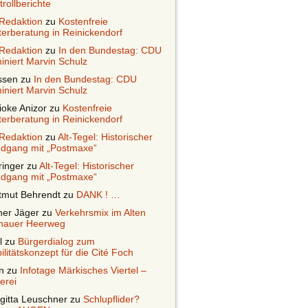
rollberichte
Redaktion
zu
Kostenfreie
terberatung in Reinickendorf
Redaktion
zu
In den Bundestag: CDU
iniert Marvin Schulz
ssen
zu
In den Bundestag: CDU
iniert Marvin Schulz
ioke Anizor
zu
Kostenfreie
terberatung in Reinickendorf
Redaktion
zu
Alt-Tegel: Historischer
dgang mit „Postmaxe“
ringer
zu
Alt-Tegel: Historischer
dgang mit „Postmaxe“
tmut Behrendt
zu
DANK ! …
ner Jäger
zu
Verkehrsmix im Alten
nauer Heerweg
l
zu
Bürgerdialog zum
ilitätskonzept für die Cité Foch
n
zu
Infotage Märkisches Viertel –
erei
gitta Leuschner
zu
Schlupflider?