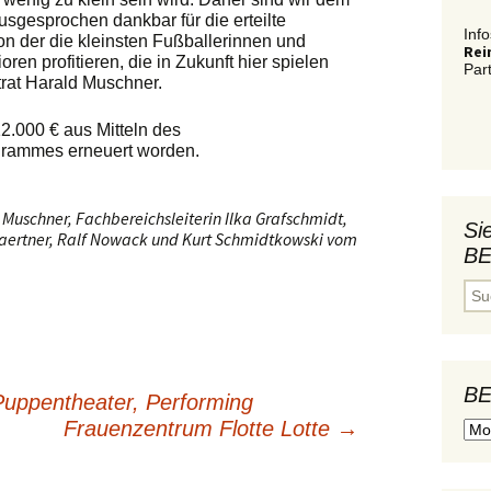
usgesprochen dankbar für die erteilte
Info
der die kleinsten Fußballerinnen und
Rei
ren profitieren, die in Zukunft hier spielen
Par
trat Harald Muschner.
12.000 € aus Mitteln des
grammes erneuert worden.
ld Muschner, Fachbereichsleiterin Ilka Grafschmidt,
Si
aertner, Ralf Nowack und Kurt Schmidtkowski vom
BE
S
u
c
h
e
n
BE
n
Puppentheater, Performing
a
Frauenzentrum Flotte Lotte
→
B
c
gation
E
h
i
:
T