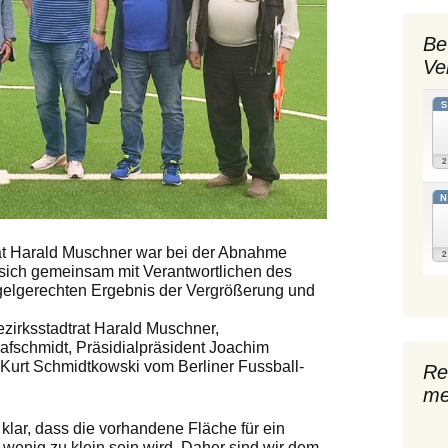
Be
Ve
N
rat Harald Muschner war bei der Abnahme
ich gemeinsam mit Verantwortlichen des
elgerechten Ergebnis der Vergrößerung und
Bezirksstadtrat Harald Muschner,
rafschmidt, Präsidialpräsident Joachim
Kurt Schmidtkowski vom Berliner Fussball-
Re
me
klar, dass die vorhandene Fläche für ein
n wenig zu klein sein wird. Daher sind wir dem