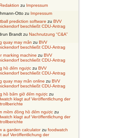
Redaktion
zu
Impressum
ehmann-Otto
zu
Impressum
ball prediction software
zu
BVV
nickendorf beschließt CDU-Antrag
drun Brandt
zu
Nachnutzung “C&A”
g quay may mắn
zu
BVV
nickendorf beschließt CDU-Antrag
er marking machine
zu
BVV
nickendorf beschließt CDU-Antrag
g hồ đếm ngược
zu
BVV
nickendorf beschließt CDU-Antrag
g quay may mắn online
zu
BVV
nickendorf beschließt CDU-Antrag
g hồ bấm giờ đếm ngược
zu
dwatch klagt auf Veröffentlichung der
rollberichte
n mềm đồng hồ đếm ngược
zu
dwatch klagt auf Veröffentlichung der
rollberichte
w a garden calculator
zu
foodwatch
t auf Veröffentlichung der