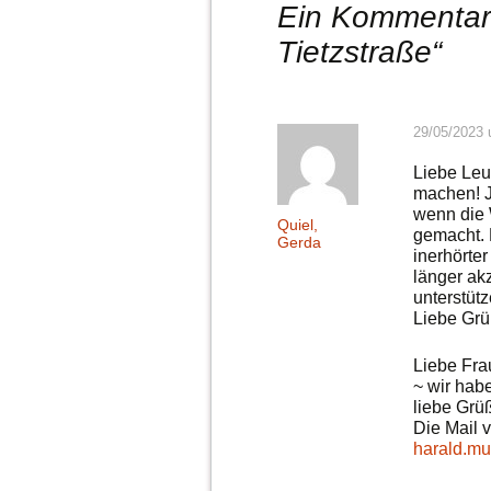
Ein Kommentar 
Tietzstraße
“
29/05/2023 
Liebe Leu
machen! J
wenn die 
Quiel,
gemacht. 
Gerda
inerhörte
länger ak
unterstütz
Liebe Gr
Liebe Fra
~ wir habe
liebe Grü
Die Mail 
harald.mu