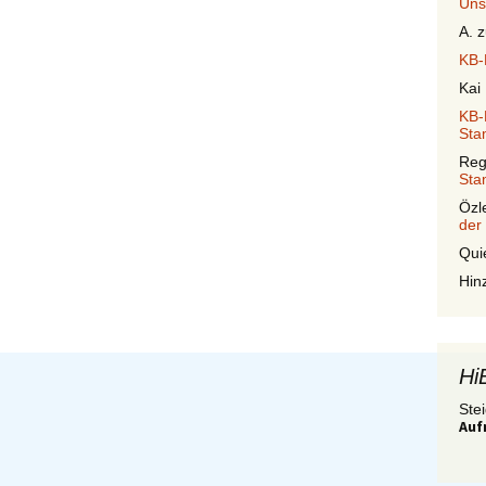
Uns
A.
z
KB-
Kai
KB-
Sta
Reg
Sta
Özl
der
Qui
Hin
Hi
Stei
Auf