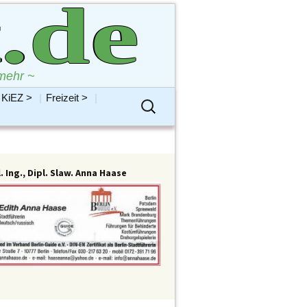
.de
mehr ~
KiEZ >
|
Freizeit >
|
Suchen
rdntenVersammlung
Bildung
Hobbys
nach:
TBVVSplitter
Gesellschaft
Religionen
tion AfD
Jugend
Sport
n B90/Grüne
Kinder
Vereine / Verbände
tion CDU
Kolumne
Alles Freizeit
. Ing., Dipl. Slaw. Anna Haase
n DIE LINKE
Kommentar
tion FDP
Kostenlose Pinnwand
tion SPD
Kultur/Kunst
ermeisterin Frau
Schule
irbüken-Wegner
Senioren
rnenten >
Abt Bauen
Sonstiges
 Reinickendorf
Abt Bürgerdienste
Alles KiEZ
tenhaus Berlin
Abt Familie
ndestag
Abt Finanzen H. Brockhausen
Reinickendorf
Abt Gesundheit
s Rathaus
Abt Integration