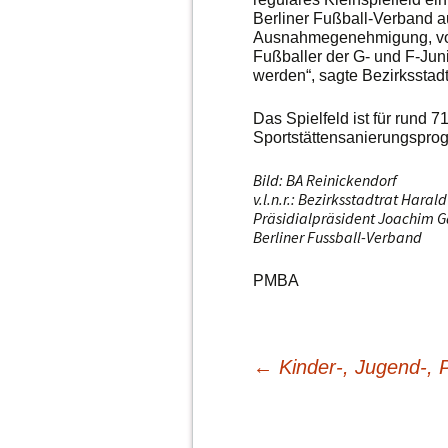
Berliner Fußball-Verband a
Ausnahmegenehmigung, von 
Fußballer der G- und F-Junio
werden“, sagte Bezirksstad
Das Spielfeld ist für rund 7
Sportstättensanierungspro
Bild: BA Reinickendorf
v.l.n.r.: Bezirksstadtrat Hara
Präsidialpräsident Joachim G
Berliner Fussball-Verband
PMBA
←
Kinder-, Jugend-, 
Beitragsnavi