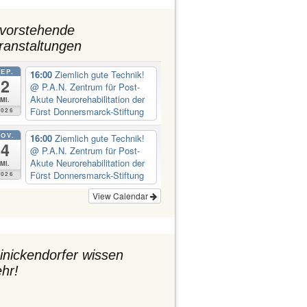
Abt Jugend H. Ewers
Abt Kultur
vorstehende
Abt Ordnung
ranstaltungen
Abt Personal Frau Emine
Demirbüken-Wegner
Abt Wirtschaft
SEP.
16:00
Ziemlich gute Technik!
2
@ P.A.N. Zentrum für Post-
Akute Neurorehabilitation der
Mi.
Fürst Donnersmarck-Stiftung
2026
OV.
16:00
Ziemlich gute Technik!
4
@ P.A.N. Zentrum für Post-
Akute Neurorehabilitation der
Mi.
Fürst Donnersmarck-Stiftung
2026
View Calendar
inickendorfer wissen
hr!