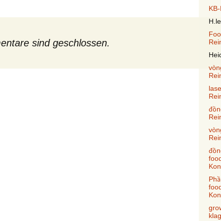
KB-
H.l
Foot
ntare sind geschlossen.
Rei
Hei
vòn
Rei
las
Rei
đồn
Rei
vòn
Rei
đồn
foo
Kont
Phầ
foo
Kont
gro
klag