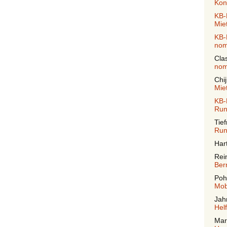
Kont
KB-
Mie
KB-
nom
Cla
nom
Chij
Mie
KB-
Run
Tief
Run
Har
Rei
Ber
Poh
Mob
Jah
Helf
Mar