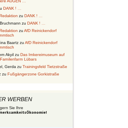
ere AUGEN …
u
DANK ! …
Redaktion
zu
DANK ! …
 Bruchmann
zu
DANK ! …
Redaktion
zu
AfD Reinickendorf
mmtisch
ina Baartz
zu
AfD Reinickendorf
mmtisch
em Akyil
zu
Das Imkereimuseum auf
 Familenfarm Lübars
el, Gerda
zu
Trainingsfeld Tietzstraße
z
zu
Fußgängerzone Gorkistraße
ER WERBEN
gern Sie Ihre
merksamkeitsÖkonomie!