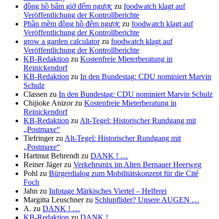
đồng hồ bấm giờ đếm ngược
zu
foodwatch klagt auf
Veröffentlichung der Kontrollberichte
Phần mềm đồng hồ đếm ngược
zu
foodwatch klagt auf
Veröffentlichung der Kontrollberichte
grow a garden calculator
zu
foodwatch klagt auf
Veröffentlichung der Kontrollberichte
KB-Redaktion
zu
Kostenfreie Mieterberatung in
Reinickendorf
KB-Redaktion
zu
In den Bundestag: CDU nominiert Marvin
Schulz
Classen
zu
In den Bundestag: CDU nominiert Marvin Schulz
Chijioke Anizor
zu
Kostenfreie Mieterberatung in
Reinickendorf
KB-Redaktion
zu
Alt-Tegel: Historischer Rundgang mit
„Postmaxe“
Tiefringer
zu
Alt-Tegel: Historischer Rundgang mit
„Postmaxe“
Hartmut Behrendt
zu
DANK ! …
Reiner Jäger
zu
Verkehrsmix im Alten Bernauer Heerweg
Pohl
zu
Bürgerdialog zum Mobilitätskonzept für die Cité
Foch
Jahn
zu
Infotage Märkisches Viertel – Helferei
Margitta Leuschner
zu
Schlupflider? Unsere AUGEN …
A.
zu
DANK ! …
KB-Redaktion
zu
DANK ! …