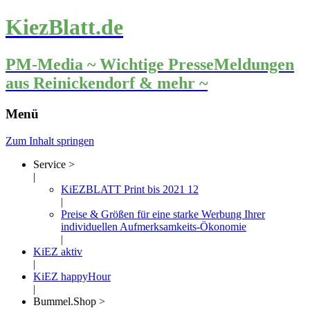
KiezBlatt.de
PM-Media ~ Wichtige PresseMeldungen
aus Reinickendorf & mehr ~
Menü
Zum Inhalt springen
Service >
|
KiEZBLATT Print bis 2021 12
|
Preise & Größen für eine starke Werbung Ihrer
individuellen Aufmerksamkeits-Ökonomie
|
KiEZ aktiv
|
KiEZ happyHour
|
Bummel.Shop >