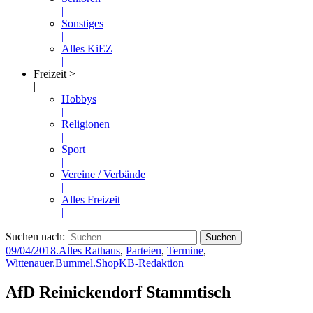
|
Sonstiges
|
Alles KiEZ
|
Freizeit >
|
Hobbys
|
Religionen
|
Sport
|
Vereine / Verbände
|
Alles Freizeit
|
Suchen nach:
09/04/2018
.Alles Rathaus
,
Parteien
,
Termine
,
Wittenauer.Bummel.Shop
KB-Redaktion
AfD Reinickendorf Stammtisch