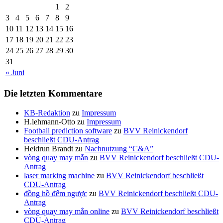
1
2
3
4
5
6
7
8
9
10
11
12
13
14
15
16
17
18
19
20
21
22
23
24
25
26
27
28
29
30
31
« Juni
Die letzten Kommentare
KB-Redaktion
zu
Impressum
H.lehmann-Otto
zu
Impressum
Football prediction software
zu
BVV Reinickendorf
beschließt CDU-Antrag
Heidrun Brandt
zu
Nachnutzung “C&A”
vòng quay may mắn
zu
BVV Reinickendorf beschließt CDU-
Antrag
laser marking machine
zu
BVV Reinickendorf beschließt
CDU-Antrag
đồng hồ đếm ngược
zu
BVV Reinickendorf beschließt CDU-
Antrag
vòng quay may mắn online
zu
BVV Reinickendorf beschließt
CDU-Antrag