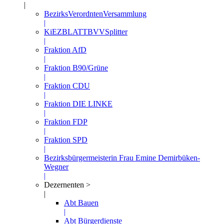
|
BezirksVerordntenVersammlung
|
KiEZBLATTBVVSplitter
|
Fraktion AfD
|
Fraktion B90/Grüne
|
Fraktion CDU
|
Fraktion DIE LINKE
|
Fraktion FDP
|
Fraktion SPD
|
Bezirksbürgermeisterin Frau Emine Demirbüken-
Wegner
|
Dezernenten >
|
Abt Bauen
|
Abt Bürgerdienste