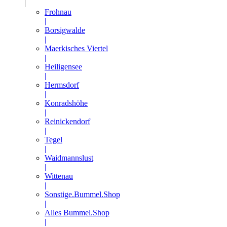
|
Frohnau
|
Borsigwalde
|
Maerkisches Viertel
|
Heiligensee
|
Hermsdorf
|
Konradshöhe
|
Reinickendorf
|
Tegel
|
Waidmannslust
|
Wittenau
|
Sonstige.Bummel.Shop
|
Alles Bummel.Shop
|