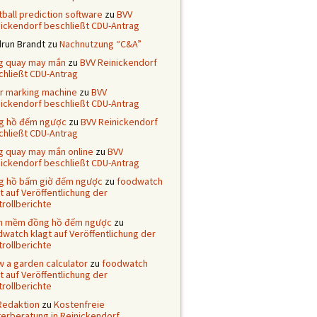
ball prediction software
zu
BVV
nickendorf beschließt CDU-Antrag
drun Brandt
zu
Nachnutzung “C&A”
g quay may mắn
zu
BVV Reinickendorf
chließt CDU-Antrag
er marking machine
zu
BVV
nickendorf beschließt CDU-Antrag
g hồ đếm ngược
zu
BVV Reinickendorf
chließt CDU-Antrag
g quay may mắn online
zu
BVV
nickendorf beschließt CDU-Antrag
g hồ bấm giờ đếm ngược
zu
foodwatch
t auf Veröffentlichung der
rollberichte
n mềm đồng hồ đếm ngược
zu
watch klagt auf Veröffentlichung der
rollberichte
 a garden calculator
zu
foodwatch
t auf Veröffentlichung der
rollberichte
Redaktion
zu
Kostenfreie
terberatung in Reinickendorf