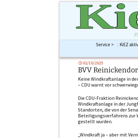
Ki
P
Service >
|
KiEZ akti
KiEZBLATT Print bis
Preise & Größen für e
Werbung Ihrer indiv
02/10/2025
Aufmerksamkeits-Ö
BVV Reinickendor
Keine Windkraftanlage in de
– CDU warnt vor schwerwieg
Die CDU-Fraktion Reinickendo
Windkraftanlage in der Jungf
Standorten, die von der Se
Beteiligungsverfahrens zur 
gestellt wurden.
„Windkraft ja – aber mit Vern