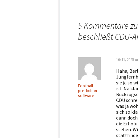
Beitragsna
5 Kommentare zu
beschließt CDU-A
16/11/2025 u
Haha, Berl
Jungfernhe
sie ja so 
Football
ist. Na kl
prediction
Rückzugso
software
CDU schrei
was ja woh
sich so kl
dann doch 
die Erhol
stehen. Wi
stattfinde