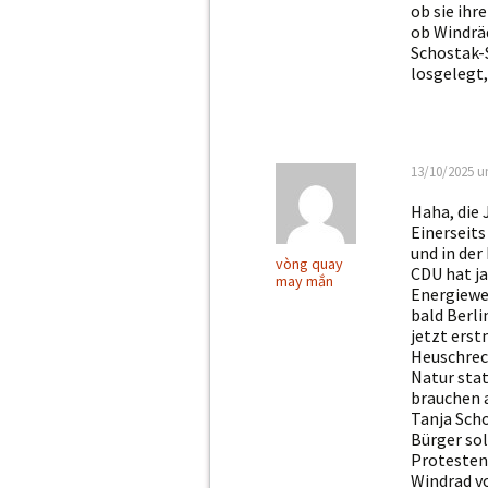
ob sie ihr
ob Windräd
Schostak-S
losgelegt,
13/10/2025 u
Haha, die 
Einerseit
und in der
vòng quay
CDU hat ja
may mắn
Energiewe
bald Berli
jetzt erst
Heuschreck
Natur stat
brauchen a
Tanja Scho
Bürger sol
Protesten
Windrad v