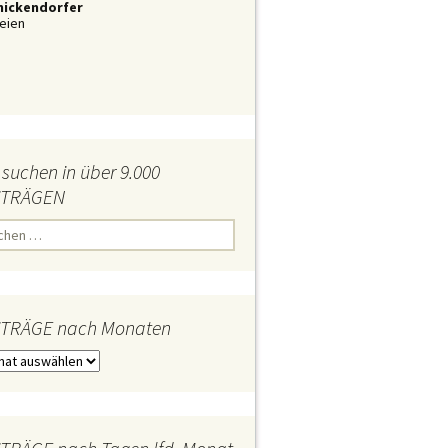
nickendorfer
eien
 suchen in über 9.000
iTRÄGEN
iTRÄGE nach Monaten