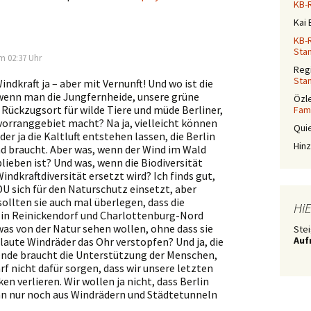
KB-
Kai
KB-
Sta
m 02:37 Uhr
Reg
Sta
Windkraft ja – aber mit Vernunft! Und wo ist die
 wenn man die Jungfernheide, unsere grüne
Özl
Rückzugsort für wilde Tiere und müde Berliner,
Fam
orranggebiet macht? Na ja, vielleicht können
Quie
der ja die Kaltluft entstehen lassen, die Berlin
Hinz
d braucht. Aber was, wenn der Wind im Wald
ieben ist? Und was, wenn die Biodiversität
Windkraftdiversität ersetzt wird? Ich finds gut,
DU sich für den Naturschutz einsetzt, aber
 sollten sie auch mal überlegen, dass die
Hi
in Reinickendorf und Charlottenburg-Nord
as von der Natur sehen wollen, ohne dass sie
Stei
Auf
 laute Windräder das Ohr verstopfen? Und ja, die
nde braucht die Unterstützung der Menschen,
arf nicht dafür sorgen, dass wir unsere letzten
en verlieren. Wir wollen ja nicht, dass Berlin
n nur noch aus Windrädern und Städtetunneln