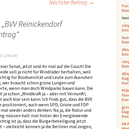
Nächster Beitrag
→
vigation
Foot
Rei
Hei
 „
BVV Reinickendorf
vòn
bes
ntrag
“
las
Rei
đồn
bes
m 12:51 Uhr
vòn
iner Senat, jetzt seid ihr mal auf die Couch! Die
Rei
ide soll ja nicht für Windräder herhalten, weil
đồn
wichtig für Biodiversität und Leute zum Ausruhen
klag
ar, wer braucht schon grüne Lungen und
Kont
rte, wenn man doch Windparks bauen kann. Die
Phầ
t ja schon „Windkraft ja – aber mit Vernunft!,
food
l auch klar sein kann. Ich finds gut, dass die BVV
Kont
ar positioniert, auch wenn SPD, Grüne und FDP
grow
mal wieder anders denken. Na ja, die Natur und
klag
ung müssen halt mal hinter der Energiewende
Kont
chtig ist ja, dass die Bürgerbeteiligung jetzt
KB-
t – vielleicht können ja die Berliner mal zeigen,
Mie