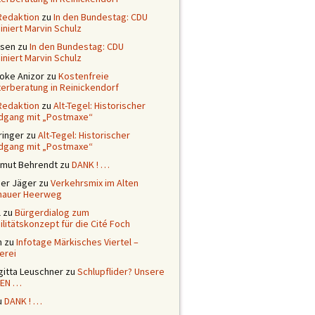
Redaktion
zu
In den Bundestag: CDU
niert Marvin Schulz
ssen
zu
In den Bundestag: CDU
niert Marvin Schulz
ioke Anizor
zu
Kostenfreie
terberatung in Reinickendorf
Redaktion
zu
Alt-Tegel: Historischer
dgang mit „Postmaxe“
ringer
zu
Alt-Tegel: Historischer
dgang mit „Postmaxe“
tmut Behrendt
zu
DANK ! …
ner Jäger
zu
Verkehrsmix im Alten
nauer Heerweg
l
zu
Bürgerdialog zum
litätskonzept für die Cité Foch
n
zu
Infotage Märkisches Viertel –
erei
gitta Leuschner
zu
Schlupflider? Unsere
EN …
u
DANK ! …