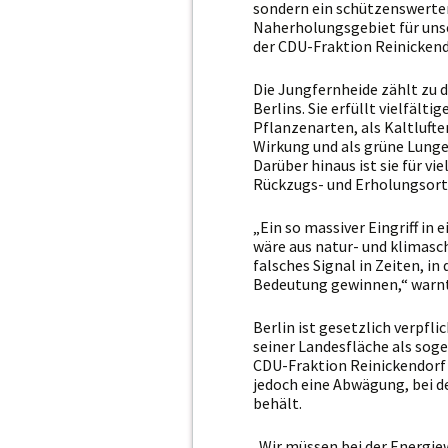
sondern ein schützenswerte
Naherholungsgebiet für unse
der CDU-Fraktion Reinickend
Die Jungfernheide zählt zu 
Berlins. Sie erfüllt vielfälti
Pflanzenarten, als Kaltluft
Wirkung und als grüne Lunge
Darüber hinaus ist sie für v
Rückzugs- und Erholungsort
„Ein so massiver Eingriff i
wäre aus natur- und klimasch
falsches Signal in Zeiten, i
Bedeutung gewinnen,“ warnt
Berlin ist gesetzlich verpfl
seiner Landesfläche als so
CDU-Fraktion Reinickendorf u
jedoch eine Abwägung, bei de
behält.
„Wir müssen bei der Energiew