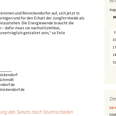
BE
G
E
Aug
n
erinnen und Reinickendorfer auf, sich jetzt in
a
M
ringen und für den Erhalt der Jungfernheide als
c
h
inzustehen. Die Energiewende braucht die
M
– dafür muss sie nachvollziehbar,
o
3
verträglich gestaltet sein,“ so Felix
n
a
1
t
e
1
n
2
3
______
nickendorf
 Schmidt
ndorf.de
inickendorf.de
Di
KB-
tzung des Senats nach Sturmschäden
H.l