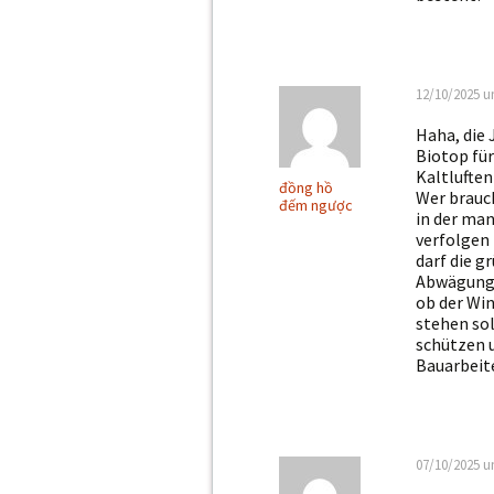
12/10/2025 u
Haha, die 
Biotop für
Kaltlufte
đồng hồ
Wer brauc
đếm ngược
in der ma
verfolgen 
darf die g
Abwägung? 
ob der Win
stehen sol
schützen 
Bauarbeite
07/10/2025 u