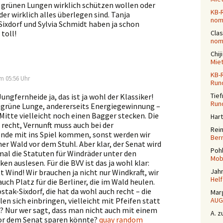
e grünen Lungen wirklich schützen wollen oder
KB-
er wirklich alles überlegen sind. Tanja
nomi
ixdorf und Sylvia Schmidt haben ja schon
 toll!
Cla
nomi
Chij
Mie
KB-
m 05:56 Uhr
Run
Tief
Jungfernheide ja, das ist ja wohl der Klassiker!
Run
s grüne Lunge, andererseits Energiegewinnung –
 Mitte vielleicht noch einen Bagger stecken. Die
Har
 recht, Vernunft muss auch bei der
Rei
nde mit ins Spiel kommen, sonst werden wir
Ber
ner Wald vor dem Stuhl. Aber klar, der Senat wird
Poh
mal die Statuten für Windräder unter den
Mobi
en auslesen. Für die BVV ist das ja wohl klar:
Jah
t Wind! Wir brauchen ja nicht nur Windkraft, wir
Helf
uch Platz für die Berliner, die im Wald heulen.
stak-Sixdorf, die hat da wohl auch recht – die
Mar
len sich einbringen, vielleicht mit Pfeifen statt
AUG
? Nur wer sagt, dass man nicht auch mit einem
A.
z
or dem Senat sparen könnte?
quay random