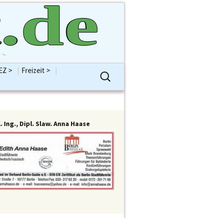
.de
 ~
EZ >
|
Freizeit >
|
Suchen
ntenVersammlung
Bildung
Hobbys
nach:
BVVSplitter
Gesellschaft
Religionen
ion AfD
Jugend
Sport
 B90/Grüne
Kinder
Vereine / Verbände
ion CDU
Kolumne
Alles Freizeit
. Ing., Dipl. Slaw. Anna Haase
 DIE LINKE
Kommentar
ion FDP
Kostenlose Pinnwand
ion SPD
Kultur/Kunst
meisterin Frau
Schule
büken-Wegner
Senioren
enten >
Abt Bauen
Sonstiges
Reinickendorf
Abt Bürgerdienste
Alles KiEZ
nhaus Berlin
Abt Familie
estag
Abt Finanzen H. Brockhausen
einickendorf
Abt Gesundheit
 Rathaus
Abt Integration