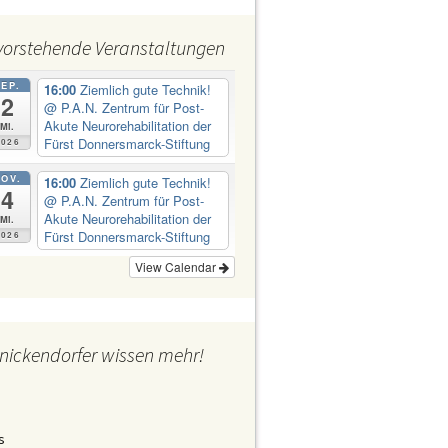
Abt Jugend H. Ewers
Abt Kultur
vorstehende Veranstaltungen
Abt Ordnung
Abt Personal Frau Emine
Demirbüken-Wegner
SEP.
16:00
Ziemlich gute Technik!
2
Abt Wirtschaft
@ P.A.N. Zentrum für Post-
Akute Neurorehabilitation der
Mi.
Fürst Donnersmarck-Stiftung
2026
OV.
16:00
Ziemlich gute Technik!
4
@ P.A.N. Zentrum für Post-
Akute Neurorehabilitation der
Mi.
Fürst Donnersmarck-Stiftung
2026
View Calendar
nickendorfer wissen mehr!
s