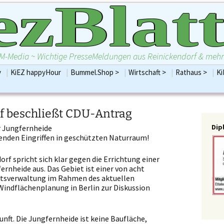
ezBlatt
M-Media ~ Wichtige PresseMeldungen aus Reinickendorf & mehr
Zum
v
|
KiEZ happyHour
|
Bummel.Shop >
|
Wirtschaft >
|
Rathaus >
|
Ki
 2021 12
Frohnau
Inhalt
Gewinnspiele
BezirksVerord
ine starke
Borsigwalde
springen
Dienstleistungen
KiEZBLATT
iduellen
Maerkisches Viertel
Essen und Trinken
Frakt
konomie
Heiligensee
Freie Berufe
Fraktion
f beschließt CDU-Antrag
Hermsdorf
Gesundheit
Frakt
Dipl
r Jungfernheide
Konradshöhe
Handel
Fraktion
enden Eingriffen in geschützten Naturraum!
Reinickendorf
Handwerk
Frakt
Tegel
Recht und Steuern
Frakt
Bezirksbürger
Waidmannslust
Wellness
rf spricht sich klar gegen die Errichtung einer
Emine Demir
Wittenau
Alles Wirtschaft
ernheide aus. Das Gebiet ist einer von acht
Dezern
Sonstige.Bummel.Shop
natsverwaltung im Rahmen des aktuellen
Bezirksamt 
Alles Bummel.Shop
Windflächenplanung in Berlin zur Diskussion
Abgeordnete
Unbedingt für´s Smartphone
Bund
Parteien R
unft. Die Jungfernheide ist keine Baufläche,
.Alles