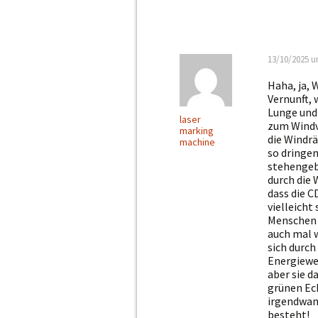
13/10/2025 u
Haha, ja, 
Vernunft,
Lunge und 
laser
zum Windv
marking
die Windrä
machine
so dringen
stehengebl
durch die 
dass die C
vielleicht
Menschen 
auch mal w
sich durch
Energiewe
aber sie d
grünen Eck
irgendwan
besteht!