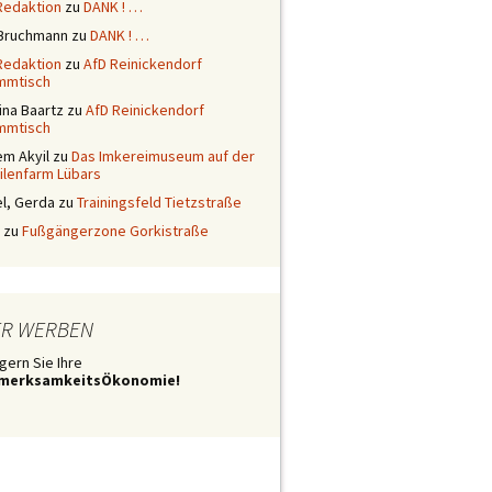
Redaktion
zu
DANK ! …
 Bruchmann
zu
DANK ! …
Redaktion
zu
AfD Reinickendorf
mmtisch
ina Baartz
zu
AfD Reinickendorf
mmtisch
em Akyil
zu
Das Imkereimuseum auf der
ilenfarm Lübars
l, Gerda
zu
Trainingsfeld Tietzstraße
zu
Fußgängerzone Gorkistraße
ER WERBEN
gern Sie Ihre
merksamkeitsÖkonomie!