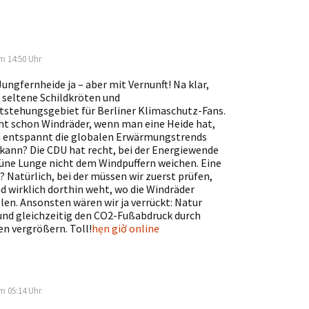
m 14:50 Uhr
Jungfernheide ja – aber mit Vernunft! Na klar,
 seltene Schildkröten und
ntstehungsgebiet für Berliner Klimaschutz-Fans.
ht schon Windräder, wenn man eine Heide hat,
n entspannt die globalen Erwärmungstrends
kann? Die CDU hat recht, bei der Energiewende
rüne Lunge nicht dem Windpuffern weichen. Eine
Natürlich, bei der müssen wir zuerst prüfen,
d wirklich dorthin weht, wo die Windräder
len. Ansonsten wären wir ja verrückt: Natur
und gleichzeitig den CO2-Fußabdruck durch
n vergrößern. Toll!
hẹn giờ online
m 05:14 Uhr