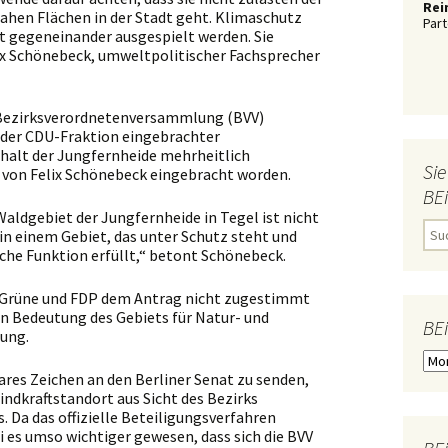
Rei
ahen Flächen in der Stadt geht. Klimaschutz
Part
t gegeneinander ausgespielt werden. Sie
x Schönebeck, umweltpolitischer Fachsprecher
r Bezirksverordnetenversammlung (BVV)
 der CDU-Fraktion eingebrachter
halt der Jungfernheide mehrheitlich
Sie
 von Felix Schönebeck eingebracht worden.
BE
 Waldgebiet der Jungfernheide in Tegel ist nicht
S
in einem Gebiet, das unter Schutz steht und
u
sche Funktion erfüllt,“ betont Schönebeck.
c
h
e
D, Grüne und FDP dem Antrag nicht zugestimmt
n
en Bedeutung des Gebiets für Natur- und
n
BE
ung.
a
c
B
h
E
klares Zeichen an den Berliner Senat zu senden,
:
i
indkraftstandort aus Sicht des Bezirks
T
 Da das offizielle Beteiligungsverfahren
R
ei es umso wichtiger gewesen, dass sich die BVV
Ä