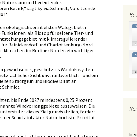
r Naturraum und bedeutendes
ren Bezirk,“ sagt Sylvia Schmidt, Vorsitzende
Be
orf.
den ökologisch sensibelsten Waldgebieten
ge Funktionen: als Biotop für seltene Tier- und
entstehungsgebiet mit klimaregulierender
 für Reinickendorf und Charlottenburg-Nord.
iele Menschen im Berliner Norden ein wichtiger
N
.
n ein gewachsenes, geschütztes Waldökosystem
utzfachlicher Sicht unverantwortlich – und ein
n denen Stadtgrün und Biodiversität an
 Schmidt.
ichtet, bis Ende 2027 mindestens 0,25 Prozent
genannte Windvorranggebiete auszuweisen. Die
Rei
nterstützt dieses Ziel grundsätzlich, fordert
r der Schutz intakter Natur höchste Priorität
Info
ende darauf achten, dass sie nicht zulasten der