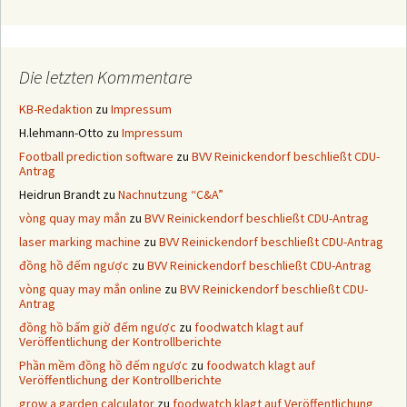
Die letzten Kommentare
KB-Redaktion
zu
Impressum
H.lehmann-Otto
zu
Impressum
Football prediction software
zu
BVV Reinickendorf beschließt CDU-
Antrag
Heidrun Brandt
zu
Nachnutzung “C&A”
vòng quay may mắn
zu
BVV Reinickendorf beschließt CDU-Antrag
laser marking machine
zu
BVV Reinickendorf beschließt CDU-Antrag
đồng hồ đếm ngược
zu
BVV Reinickendorf beschließt CDU-Antrag
vòng quay may mắn online
zu
BVV Reinickendorf beschließt CDU-
Antrag
đồng hồ bấm giờ đếm ngược
zu
foodwatch klagt auf
Veröffentlichung der Kontrollberichte
Phần mềm đồng hồ đếm ngược
zu
foodwatch klagt auf
Veröffentlichung der Kontrollberichte
grow a garden calculator
zu
foodwatch klagt auf Veröffentlichung