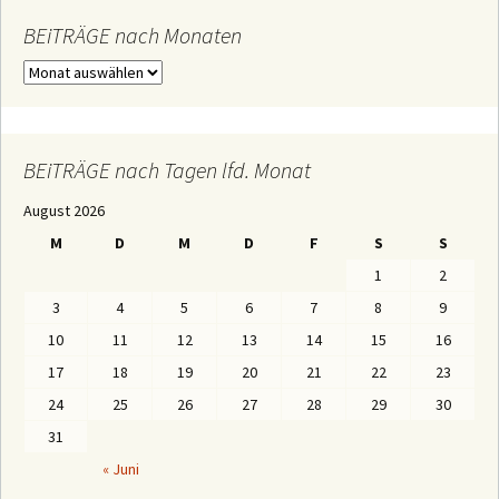
n
n
BEiTRÄGE nach Monaten
a
c
B
h
E
:
i
T
R
Ä
BEiTRÄGE nach Tagen lfd. Monat
G
E
August 2026
n
a
M
D
M
D
F
S
S
c
h
1
2
M
o
3
4
5
6
7
8
9
n
a
10
11
12
13
14
15
16
t
e
17
18
19
20
21
22
23
n
24
25
26
27
28
29
30
31
« Juni