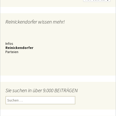
Reinickendorfer wissen mehr!
Infos
Reinickendorfer
Parteien
Sie suchen in über 9.000 BEiTRÄGEN
S
u
c
h
e