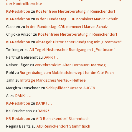
der Kontrollberichte
KB-Redaktion
zu
Kostenfreie Mieterberatung in Reinickendorf
KB-Redaktion
zu
In den Bundestag: CDU nominiert Marvin Schulz
Classen
zu
In den Bundestag: CDU nominiert Marvin Schulz
Chijioke Anizor
zu
Kostenfreie Mieterberatung in Reinickendorf
KB-Redaktion
zu
Alt-Tegel: Historischer Rundgang mit „Postmaxe“
Tiefringer
zu
Alt-Tegel: Historischer Rundgang mit „Postmaxe“
Hartmut Behrendt
zu
DANK ! …
Reiner Jäger
zu
Verkehrsmix im Alten Bernauer Heerweg
Pohl
zu
Bürgerdialog zum Mobilitätskonzept für die Cité Foch
Jahn
zu
Infotage Märkisches Viertel – Helferei
Margitta Leuschner
zu
Schlupflider? Unsere AUGEN …
A.
zu
DANK ! …
KB-Redaktion
zu
DANK ! …
Kai Bruchmann
zu
DANK ! …
KB-Redaktion
zu
AfD Reinickendorf Stammtisch
Regina Baartz
zu
AfD Reinickendorf Stammtisch