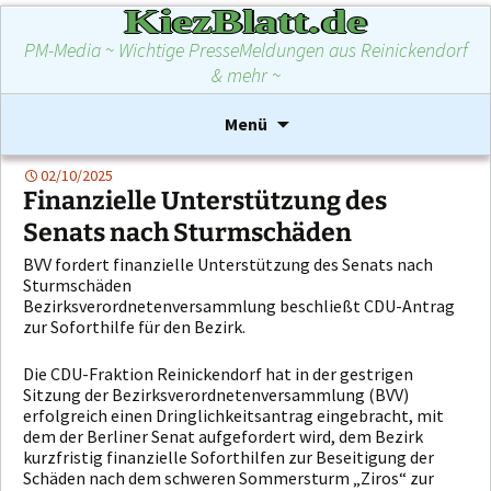
KiezBlatt.de
PM-Media ~ Wichtige PresseMeldungen aus Reinickendorf
& mehr ~
Zum
Suchen
Menü
Inhalt
nach:
springen
02/10/2025
Finanzielle Unterstützung des
Senats nach Sturmschäden
BVV fordert finanzielle Unterstützung des Senats nach
Sturmschäden
Bezirksverordnetenversammlung beschließt CDU-Antrag
zur Soforthilfe für den Bezirk.
Die CDU-Fraktion Reinickendorf hat in der gestrigen
Sitzung der Bezirksverordnetenversammlung (BVV)
erfolgreich einen Dringlichkeitsantrag eingebracht, mit
dem der Berliner Senat aufgefordert wird, dem Bezirk
kurzfristig finanzielle Soforthilfen zur Beseitigung der
Schäden nach dem schweren Sommersturm „Ziros“ zur