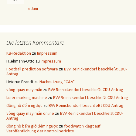
« Juni
Die letzten Kommentare
KB-Redaktion
zu
Impressum
H.lehmann-Otto
zu
Impressum
Football prediction software
zu
BVV Reinickendorf beschließt CDU-
Antrag
Heidrun Brandt
zu
Nachnutzung “C&A”
vòng quay may mắn
zu
BVV Reinickendorf beschließt CDU-Antrag
laser marking machine
zu
BVV Reinickendorf beschließt CDU-Antrag
đồng hồ đếm ngược
zu
BVV Reinickendorf beschließt CDU-Antrag
vòng quay may mắn online
zu
BVV Reinickendorf beschließt CDU-
Antrag
đồng hồ bấm giờ đếm ngược
zu
foodwatch klagt auf
Veröffentlichung der Kontrollberichte