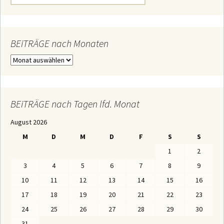
u
c
h
e
n
n
BEiTRÄGE nach Monaten
a
c
B
h
E
:
i
T
R
Ä
BEiTRÄGE nach Tagen lfd. Monat
G
E
August 2026
n
a
M
D
M
D
F
S
S
c
h
1
2
M
o
3
4
5
6
7
8
9
n
a
10
11
12
13
14
15
16
t
e
17
18
19
20
21
22
23
n
24
25
26
27
28
29
30
31