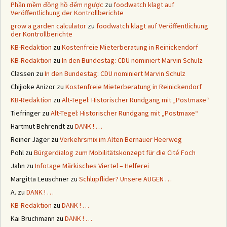
Phần mềm đồng hồ đếm ngược
zu
foodwatch klagt auf
Veröffentlichung der Kontrollberichte
grow a garden calculator
zu
foodwatch klagt auf Veröffentlichung
der Kontrollberichte
KB-Redaktion
zu
Kostenfreie Mieterberatung in Reinickendorf
KB-Redaktion
zu
In den Bundestag: CDU nominiert Marvin Schulz
Classen
zu
In den Bundestag: CDU nominiert Marvin Schulz
Chijioke Anizor
zu
Kostenfreie Mieterberatung in Reinickendorf
KB-Redaktion
zu
Alt-Tegel: Historischer Rundgang mit „Postmaxe“
Tiefringer
zu
Alt-Tegel: Historischer Rundgang mit „Postmaxe“
Hartmut Behrendt
zu
DANK ! …
Reiner Jäger
zu
Verkehrsmix im Alten Bernauer Heerweg
Pohl
zu
Bürgerdialog zum Mobilitätskonzept für die Cité Foch
Jahn
zu
Infotage Märkisches Viertel – Helferei
Margitta Leuschner
zu
Schlupflider? Unsere AUGEN …
A.
zu
DANK ! …
KB-Redaktion
zu
DANK ! …
Kai Bruchmann
zu
DANK ! …