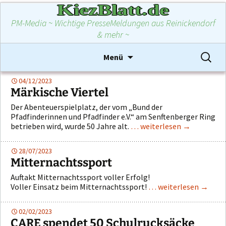
KiezBlatt.de
PM-Media ~ Wichtige PresseMeldungen aus Reinickendorf
& mehr ~
Zum
Suchen
Menü
Inhalt
nach:
springen
04/12/2023
Märkische Viertel
Der Abenteuerspielplatz, der vom „Bund der
Pfadfinderinnen und Pfadfinder e.V.“ am Senftenberger Ring
betrieben wird, wurde 50 Jahre alt.
… weiterlesen
→
28/07/2023
Mitternachtssport
Auftakt Mitternachtssport voller Erfolg!
Voller Einsatz beim Mitternachtssport!
… weiterlesen
→
02/02/2023
CARE spendet 50 Schulrucksäcke