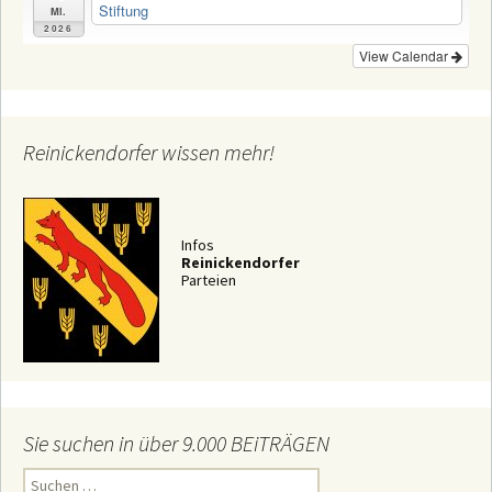
Stiftung
Mi.
2026
View Calendar
Reinickendorfer wissen mehr!
Infos
Reinickendorfer
Parteien
Sie suchen in über 9.000 BEiTRÄGEN
S