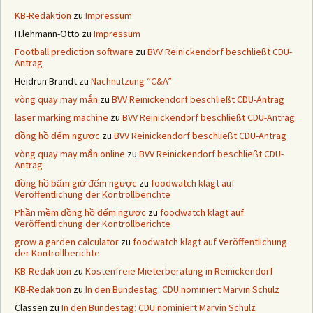
KB-Redaktion
zu
Impressum
H.lehmann-Otto
zu
Impressum
Football prediction software
zu
BVV Reinickendorf beschließt CDU-
Antrag
Heidrun Brandt
zu
Nachnutzung “C&A”
vòng quay may mắn
zu
BVV Reinickendorf beschließt CDU-Antrag
laser marking machine
zu
BVV Reinickendorf beschließt CDU-Antrag
đồng hồ đếm ngược
zu
BVV Reinickendorf beschließt CDU-Antrag
vòng quay may mắn online
zu
BVV Reinickendorf beschließt CDU-
Antrag
đồng hồ bấm giờ đếm ngược
zu
foodwatch klagt auf
Veröffentlichung der Kontrollberichte
Phần mềm đồng hồ đếm ngược
zu
foodwatch klagt auf
Veröffentlichung der Kontrollberichte
grow a garden calculator
zu
foodwatch klagt auf Veröffentlichung
der Kontrollberichte
KB-Redaktion
zu
Kostenfreie Mieterberatung in Reinickendorf
KB-Redaktion
zu
In den Bundestag: CDU nominiert Marvin Schulz
Classen
zu
In den Bundestag: CDU nominiert Marvin Schulz