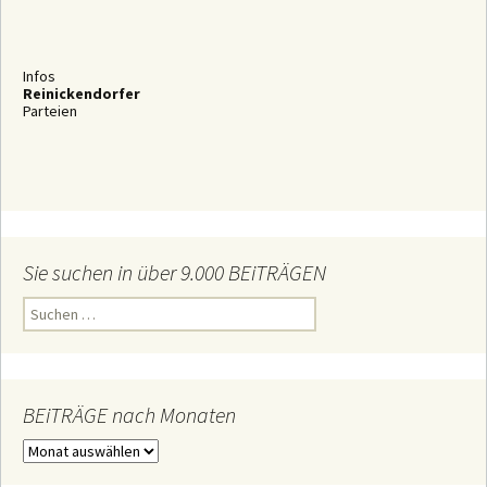
Infos
Reinickendorfer
Parteien
Sie suchen in über 9.000 BEiTRÄGEN
S
u
c
h
e
n
n
BEiTRÄGE nach Monaten
a
c
B
h
E
:
i