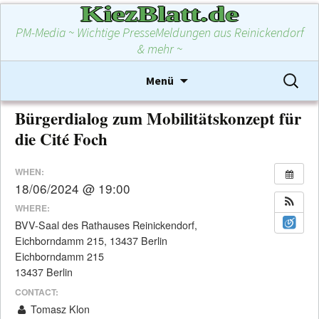
KiezBlatt.de
PM-Media ~ Wichtige PresseMeldungen aus Reinickendorf
& mehr ~
Zum
Suchen
Menü
Inhalt
nach:
springen
Bürgerdialog zum Mobilitätskonzept für
die Cité Foch
WHEN:
18/06/2024 @ 19:00
WHERE:
BVV-Saal des Rathauses Reinickendorf,
Eichborndamm 215, 13437 Berlin
Eichborndamm 215
13437 Berlin
CONTACT:
Tomasz Klon