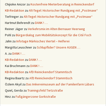
Chijioke Anizor
zu
Kostenfreie Mieterberatung in Reinickendorf
KB-Redaktion
zu
Alt-Tegel: Historischer Rundgang mit „Postmaxe“
Tiefringer
zu
Alt-Tegel: Historischer Rundgang mit „Postmaxe“
Hartmut Behrendt
zu
DANK ! …
Reiner Jäger
zu
Verkehrsmix im Alten Bernauer Heerweg
Pohl
zu
Bürgerdialog zum Mobilitätskonzept für die Cité Foch
Jahn
zu
Infotage Märkisches Viertel – Helferei
Margitta Leuschner
zu
Schlupflider? Unsere AUGEN …
A.
zu
DANK ! …
KB-Redaktion
zu
DANK ! …
Kai Bruchmann
zu
DANK ! …
KB-Redaktion
zu
AfD Reinickendorf Stammtisch
Regina Baartz
zu
AfD Reinickendorf Stammtisch
Özlem Akyil
zu
Das Imkereimuseum auf der Familenfarm Lübars
Quiel, Gerda
zu
Trainingsfeld Tietzstraße
Hinz
zu
Fußgängerzone Gorkistraße