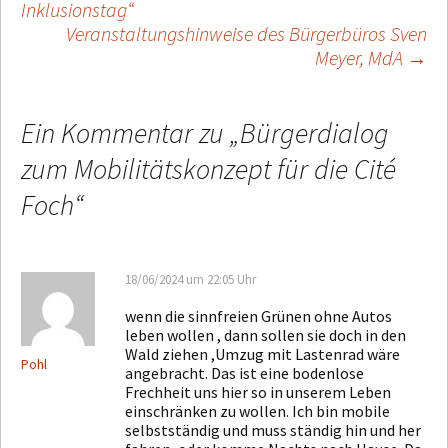
Inklusionstag“
Beitragsnavigation
Veranstaltungshinweise des Bürgerbüros Sven
Meyer, MdA
→
Ein Kommentar zu „
Bürgerdialog
zum Mobilitätskonzept für die Cité
Foch
“
18/06/2024 um 22:05 Uhr
wenn die sinnfreien Grünen ohne Autos
leben wollen , dann sollen sie doch in den
Wald ziehen ,Umzug mit Lastenrad wäre
Pohl
angebracht. Das ist eine bodenlose
Frechheit uns hier so in unserem Leben
einschränken zu wollen. Ich bin mobile
selbstständig und muss ständig hin und her