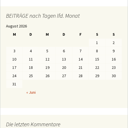
T
R
Ä
BEiTRÄGE nach Tagen lfd. Monat
G
E
August 2026
n
a
M
D
M
D
F
S
S
c
h
1
2
M
o
3
4
5
6
7
8
9
n
a
10
11
12
13
14
15
16
t
e
17
18
19
20
21
22
23
n
24
25
26
27
28
29
30
31
« Juni
Die letzten Kommentare