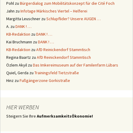
Pohl
zu
Bürgerdialog zum Mobilitätskonzept für die Cité Foch
Jahn
zu
Infotage Märkisches Viertel – Helferei
Margitta Leuschner
zu
Schlupflider? Unsere AUGEN …
A.
zu
DANK ! …
KB-Redaktion
zu
DANK ! …
Kai Bruchmann
zu
DANK ! …
KB-Redaktion
zu
AfD Reinickendorf Stammtisch
Regina Baartz
zu
AfD Reinickendorf Stammtisch
Özlem Akyil
zu
Das Imkereimuseum auf der Familenfarm Lübars
Quiel, Gerda
zu
Trainingsfeld Tietzstraße
Hinz
zu
Fußgängerzone Gorkistraße
HiER WERBEN
Steigern Sie Ihre
AufmerksamkeitsÖkonomie!