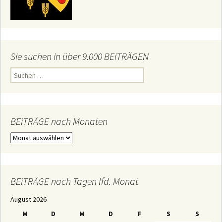
Sie suchen in über 9.000 BEiTRÄGEN
S
u
c
h
e
n
n
BEiTRÄGE nach Monaten
a
c
B
h
E
:
i
T
R
Ä
BEiTRÄGE nach Tagen lfd. Monat
G
E
August 2026
n
a
M
D
M
D
F
S
S
c