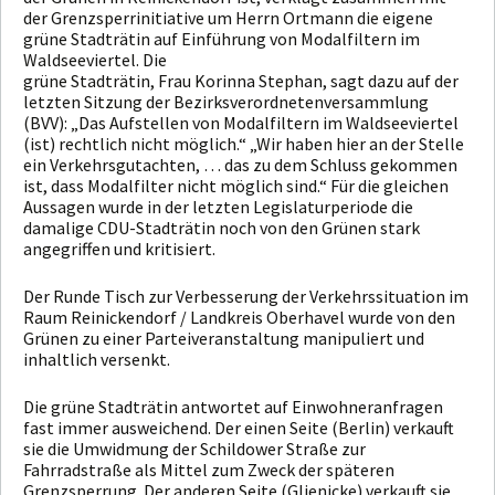
der Grenzsperrinitiative um Herrn Ortmann die eigene
grüne Stadträtin auf Einführung von Modalfiltern im
Waldseeviertel. Die
grüne Stadträtin, Frau Korinna Stephan, sagt dazu auf der
letzten Sitzung der Bezirksverordnetenversammlung
(BVV): „Das Aufstellen von Modalfiltern im Waldseeviertel
(ist) rechtlich nicht möglich.“ „Wir haben hier an der Stelle
ein Verkehrsgutachten, … das zu dem Schluss gekommen
ist, dass Modalfilter nicht möglich sind.“ Für die gleichen
Aussagen wurde in der letzten Legislaturperiode die
damalige CDU-Stadträtin noch von den Grünen stark
angegriffen und kritisiert.
Der Runde Tisch zur Verbesserung der Verkehrssituation im
Raum Reinickendorf / Landkreis Oberhavel wurde von den
Grünen zu einer Parteiveranstaltung manipuliert und
inhaltlich versenkt.
Die grüne Stadträtin antwortet auf Einwohneranfragen
fast immer ausweichend. Der einen Seite (Berlin) verkauft
sie die Umwidmung der Schildower Straße zur
Fahrradstraße als Mittel zum Zweck der späteren
Grenzsperrung. Der anderen Seite (Glienicke) verkauft sie