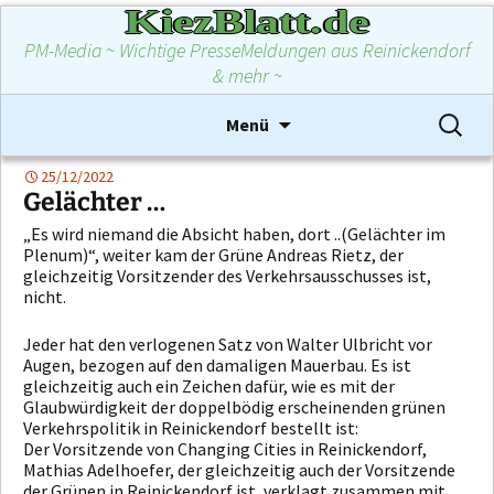
KiezBlatt.de
PM-Media ~ Wichtige PresseMeldungen aus Reinickendorf
& mehr ~
Zum
Suchen
Menü
Inhalt
nach:
springen
25/12/2022
Gelächter …
„Es wird niemand die Absicht haben, dort ..(Gelächter im
Plenum)“, weiter kam der Grüne Andreas Rietz, der
gleichzeitig Vorsitzender des Verkehrsausschusses ist,
nicht.
Jeder hat den verlogenen Satz von Walter Ulbricht vor
Augen, bezogen auf den damaligen Mauerbau. Es ist
gleichzeitig auch ein Zeichen dafür, wie es mit der
Glaubwürdigkeit der doppelbödig erscheinenden grünen
Verkehrspolitik in Reinickendorf bestellt ist:
Der Vorsitzende von Changing Cities in Reinickendorf,
Mathias Adelhoefer, der gleichzeitig auch der Vorsitzende
der Grünen in Reinickendorf ist, verklagt zusammen mit