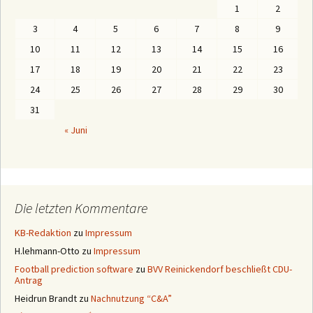
h
1
2
M
o
3
4
5
6
7
8
9
n
a
10
11
12
13
14
15
16
t
e
17
18
19
20
21
22
23
n
24
25
26
27
28
29
30
31
« Juni
Die letzten Kommentare
KB-Redaktion
zu
Impressum
H.lehmann-Otto
zu
Impressum
Football prediction software
zu
BVV Reinickendorf beschließt CDU-
Antrag
Heidrun Brandt
zu
Nachnutzung “C&A”