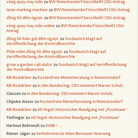
vòng quay may mắn
zu
BVV Reinickendorf beschließt CDU-Antrag
laser marking machine
zu
BVV Reinickendorf beschließt CDU-Antrag
đồng hồ đếm ngược
zu
BVV Reinickendorf beschließt CDU-Antrag
vòng quay may mắn online
zu
BVV Reinickendorf beschließt CDU-
Antrag
đồng hồ bấm giờ đếm ngược
zu
foodwatch klagt auf
Veröffentlichung der Kontrollberichte
Phần mềm đồng hồ đếm ngược
zu
foodwatch klagt auf
Veröffentlichung der Kontrollberichte
grow a garden calculator
zu
foodwatch klagt auf Veröffentlichung
der Kontrollberichte
KB-Redaktion
zu
Kostenfreie Mieterberatung in Reinickendorf
KB-Redaktion
zu
In den Bundestag: CDU nominiert Marvin Schulz
Classen
zu
In den Bundestag: CDU nominiert Marvin Schulz
Chijioke Anizor
zu
Kostenfreie Mieterberatung in Reinickendorf
KB-Redaktion
zu
Alt-Tegel: Historischer Rundgang mit „Postmaxe“
Tiefringer
zu
Alt-Tegel: Historischer Rundgang mit „Postmaxe“
Hartmut Behrendt
zu
DANK ! …
Reiner Jäger
zu
Verkehrsmix im Alten Bernauer Heerweg