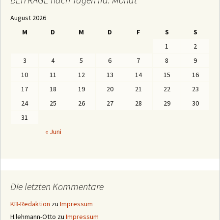
G
E
August 2026
n
a
M
D
M
D
F
S
S
c
h
1
2
M
o
3
4
5
6
7
8
9
n
a
10
11
12
13
14
15
16
t
e
17
18
19
20
21
22
23
n
24
25
26
27
28
29
30
31
« Juni
Die letzten Kommentare
KB-Redaktion
zu
Impressum
H.lehmann-Otto
zu
Impressum