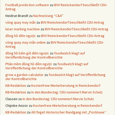
Football prediction software
zu
BVV Reinickendorf beschließt CDU-
Antrag
Heidrun Brandt
zu
Nachnutzung “C&A”
vòng quay may mắn
zu
BVV Reinickendorf beschließt CDU-Antrag
laser marking machine
zu
BVV Reinickendorf beschließt CDU-Antrag
đồng hồ đếm ngược
zu
BVV Reinickendorf beschließt CDU-Antrag
vòng quay may mắn online
zu
BVV Reinickendorf beschließt CDU-
Antrag
đồng hồ bấm giờ đếm ngược
zu
foodwatch klagt auf
Veröffentlichung der Kontrollberichte
Phần mềm đồng hồ đếm ngược
zu
foodwatch klagt auf
Veröffentlichung der Kontrollberichte
grow a garden calculator
zu
foodwatch klagt auf Veröffentlichung
der Kontrollberichte
KB-Redaktion
zu
Kostenfreie Mieterberatung in Reinickendorf
KB-Redaktion
zu
In den Bundestag: CDU nominiert Marvin Schulz
Classen
zu
In den Bundestag: CDU nominiert Marvin Schulz
Chijioke Anizor
zu
Kostenfreie Mieterberatung in Reinickendorf
KB-Redaktion
zu
Alt-Tegel: Historischer Rundgang mit „Postmaxe“