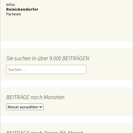
Infos
Reinickendorfer
Parteien
Sie suchen in über 9.000 BEiTRÄGEN
S
u
c
h
e
n
n
BEiTRÄGE nach Monaten
a
c
B
h
E
:
i
T
R
Ä
BEiTRÄGE nach Tagen lfd. Monat