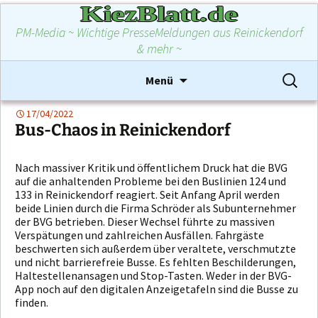
KiezBlatt.de
PM-Media ~ Wichtige PresseMeldungen aus Reinickendorf
& mehr ~
Zum
Suchen
Menü
Inhalt
nach:
springen
17/04/2022
Bus-Chaos in Reinickendorf
Nach massiver Kritik und öffentlichem Druck hat die BVG
auf die anhaltenden Probleme bei den Buslinien 124 und
133 in Reinickendorf reagiert. Seit Anfang April werden
beide Linien durch die Firma Schröder als Subunternehmer
der BVG betrieben. Dieser Wechsel führte zu massiven
Verspätungen und zahlreichen Ausfällen. Fahrgäste
beschwerten sich außerdem über veraltete, verschmutzte
und nicht barrierefreie Busse. Es fehlten Beschilderungen,
Haltestellenansagen und Stop-Tasten. Weder in der BVG-
App noch auf den digitalen Anzeigetafeln sind die Busse zu
finden.