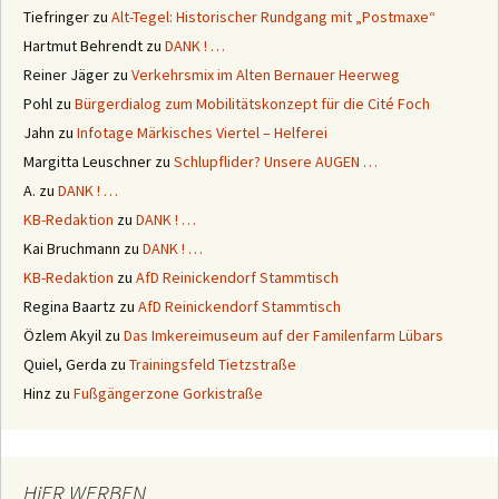
Tiefringer
zu
Alt-Tegel: Historischer Rundgang mit „Postmaxe“
Hartmut Behrendt
zu
DANK ! …
Reiner Jäger
zu
Verkehrsmix im Alten Bernauer Heerweg
Pohl
zu
Bürgerdialog zum Mobilitätskonzept für die Cité Foch
Jahn
zu
Infotage Märkisches Viertel – Helferei
Margitta Leuschner
zu
Schlupflider? Unsere AUGEN …
A.
zu
DANK ! …
KB-Redaktion
zu
DANK ! …
Kai Bruchmann
zu
DANK ! …
KB-Redaktion
zu
AfD Reinickendorf Stammtisch
Regina Baartz
zu
AfD Reinickendorf Stammtisch
Özlem Akyil
zu
Das Imkereimuseum auf der Familenfarm Lübars
Quiel, Gerda
zu
Trainingsfeld Tietzstraße
Hinz
zu
Fußgängerzone Gorkistraße
HiER WERBEN