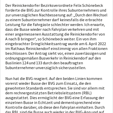
Der Reinickendorfer Bezirksverordnete Felix Schönebeck
forderte die BVG zur Kontrolle ihres Subunternehmers und
zur unverzüglichen Nachbesserung auf: „Durch den Wechsel
zu einem Subunternehmer darf keinesfalls die erbrachte
Leistung für die Fahrgäste schlechter werden. Ich erwarte,
dass die Busse wieder nach Fahrplan verkehren und mit
einer angemessenen Ausstattung die Reinickendorfer von
A nach B bringen“, so Schönebeck weiter. Ein von ihm
eingebrachter Dringlichkeitsantrag wurde am 6. April 2022
im Rathaus Reinickendorf einstimmig von allen Fraktionen
beschlossen. Der Antrag sieht vor, einen zuverlässigen und
ordnungsgemäßen Busverkehr in Reinickendorf auf den
Buslinien 124 und 133 durch den beauftragten
Subunternehmer unverzüglich sicherzustellen.
Nun hat die BVG reagiert. Auf den beiden Linien kommen
vorerst wieder Busse der BVG zum Einsatz, die den
gewohnten Standards entsprechen. Sie sind vor allem mit
dem rechnergestützten Betriebsleitsystem (RBL)
ausgestattet. Dies ermöglicht der BVG eine Erfassung der
einzelnen Busse in Echtzeit und dementsprechend eine
Kontrolle darüber, ob diese den Fahrplan einhalten. Durch
das RBL sind die Busse auch wieder in der BVG-App und auf