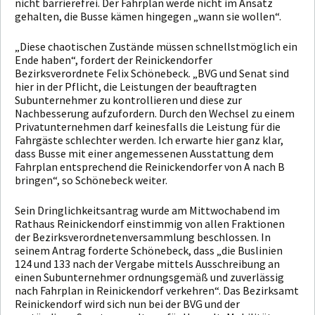
nicht barrierefrei. Der Fahrplan werde nicht im Ansatz
gehalten, die Busse kämen hingegen „wann sie wollen“.
„Diese chaotischen Zustände müssen schnellstmöglich ein
Ende haben“, fordert der Reinickendorfer
Bezirksverordnete Felix Schönebeck. „BVG und Senat sind
hier in der Pflicht, die Leistungen der beauftragten
Subunternehmer zu kontrollieren und diese zur
Nachbesserung aufzufordern. Durch den Wechsel zu einem
Privatunternehmen darf keinesfalls die Leistung für die
Fahrgäste schlechter werden. Ich erwarte hier ganz klar,
dass Busse mit einer angemessenen Ausstattung dem
Fahrplan entsprechend die Reinickendorfer von A nach B
bringen“, so Schönebeck weiter.
Sein Dringlichkeitsantrag wurde am Mittwochabend im
Rathaus Reinickendorf einstimmig von allen Fraktionen
der Bezirksverordnetenversammlung beschlossen. In
seinem Antrag forderte Schönebeck, dass „die Buslinien
124 und 133 nach der Vergabe mittels Ausschreibung an
einen Subunternehmer ordnungsgemäß und zuverlässig
nach Fahrplan in Reinickendorf verkehren“. Das Bezirksamt
Reinickendorf wird sich nun bei der BVG und der