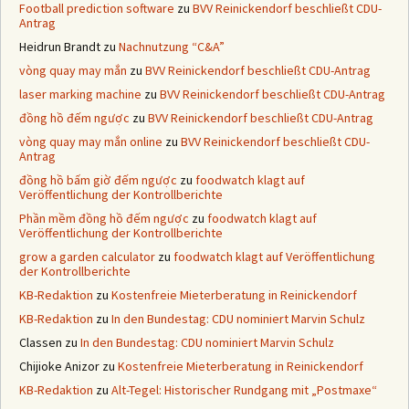
Football prediction software
zu
BVV Reinickendorf beschließt CDU-
Antrag
Heidrun Brandt
zu
Nachnutzung “C&A”
vòng quay may mắn
zu
BVV Reinickendorf beschließt CDU-Antrag
laser marking machine
zu
BVV Reinickendorf beschließt CDU-Antrag
đồng hồ đếm ngược
zu
BVV Reinickendorf beschließt CDU-Antrag
vòng quay may mắn online
zu
BVV Reinickendorf beschließt CDU-
Antrag
đồng hồ bấm giờ đếm ngược
zu
foodwatch klagt auf
Veröffentlichung der Kontrollberichte
Phần mềm đồng hồ đếm ngược
zu
foodwatch klagt auf
Veröffentlichung der Kontrollberichte
grow a garden calculator
zu
foodwatch klagt auf Veröffentlichung
der Kontrollberichte
KB-Redaktion
zu
Kostenfreie Mieterberatung in Reinickendorf
KB-Redaktion
zu
In den Bundestag: CDU nominiert Marvin Schulz
Classen
zu
In den Bundestag: CDU nominiert Marvin Schulz
Chijioke Anizor
zu
Kostenfreie Mieterberatung in Reinickendorf
KB-Redaktion
zu
Alt-Tegel: Historischer Rundgang mit „Postmaxe“