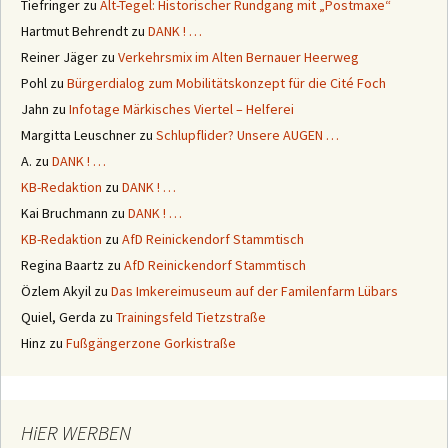
Tiefringer
zu
Alt-Tegel: Historischer Rundgang mit „Postmaxe“
Hartmut Behrendt
zu
DANK ! …
Reiner Jäger
zu
Verkehrsmix im Alten Bernauer Heerweg
Pohl
zu
Bürgerdialog zum Mobilitätskonzept für die Cité Foch
Jahn
zu
Infotage Märkisches Viertel – Helferei
Margitta Leuschner
zu
Schlupflider? Unsere AUGEN …
A.
zu
DANK ! …
KB-Redaktion
zu
DANK ! …
Kai Bruchmann
zu
DANK ! …
KB-Redaktion
zu
AfD Reinickendorf Stammtisch
Regina Baartz
zu
AfD Reinickendorf Stammtisch
Özlem Akyil
zu
Das Imkereimuseum auf der Familenfarm Lübars
Quiel, Gerda
zu
Trainingsfeld Tietzstraße
Hinz
zu
Fußgängerzone Gorkistraße
HiER WERBEN