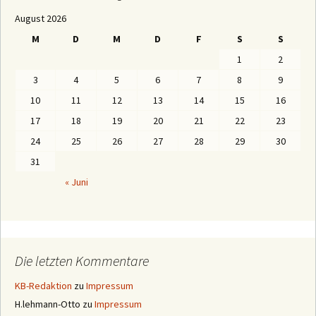
E
August 2026
n
a
M
D
M
D
F
S
S
c
h
1
2
M
o
3
4
5
6
7
8
9
n
a
10
11
12
13
14
15
16
t
e
17
18
19
20
21
22
23
n
24
25
26
27
28
29
30
31
« Juni
Die letzten Kommentare
KB-Redaktion
zu
Impressum
H.lehmann-Otto
zu
Impressum