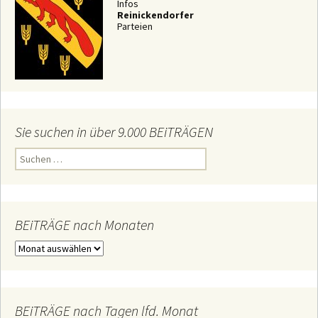
Infos
Reinickendorfer
Parteien
Sie suchen in über 9.000 BEiTRÄGEN
S
u
c
h
e
n
n
BEiTRÄGE nach Monaten
a
c
B
h
E
:
i
T
R
Ä
BEiTRÄGE nach Tagen lfd. Monat
G