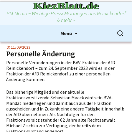
KiezBlatt.de
PM-Media ~ Wichtige PresseMeldungen aus Reinickendorf
& mehr ~
Zum
Suchen
Menü
Inhalt
nach:
springen
11/09/2023
Personelle Änderung
Personelle Veränderungen in der BVV-Fraktion der AfD
Reinickendorf – zum 24. September 2023 wird es in der
Fraktion der AfD Reinickendorf zu einer personellen
Änderung kommen.
Das bisherige Mitglied und der aktuelle
Fraktionsvorsitzende Sebastian Maack wird sein BVV-
Mandat niederlegen und damit auch aus der Fraktion
ausscheiden und in Zukunft eine andere Tätigkeit innerhalb
der AfD übernehmen. Als Nachfolger für den
Fraktionsvorsitz steht der 62 Jahre alte Rechtsanwalt
Michael Zischka zur Verfügung, der bereits dem
Fraktionsvorstand angehört.