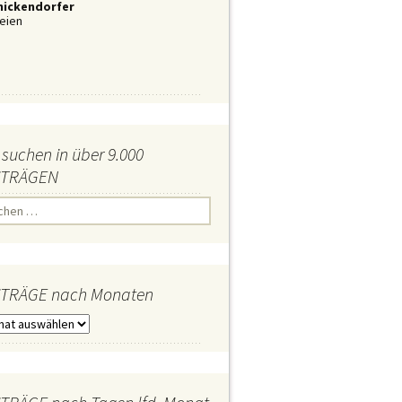
nickendorfer
eien
 suchen in über 9.000
iTRÄGEN
iTRÄGE nach Monaten