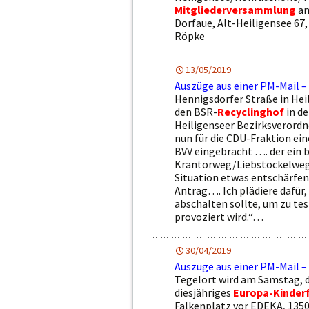
Mitgliederversammlung
am
Dorfaue, Alt-Heiligensee 67
Röpke
13/05/2019
Auszüge aus einer PM-Mail –
Hennigsdorfer Straße in Heil
den BSR-
Recyclinghof
in d
Heiligenseer Bezirksverordn
nun für die CDU-Fraktion ein
BVV eingebracht …. der ein 
Krantorweg/Liebstöckelweg f
Situation etwas entschärfen
Antrag…. Ich plädiere dafür
abschalten sollte, um zu te
provoziert wird.“…
30/04/2019
Auszüge aus einer PM-Mail –
Tegelort wird am Samstag, de
diesjähriges
Europa-Kinder
Falkenplatz vor EDEKA, 135