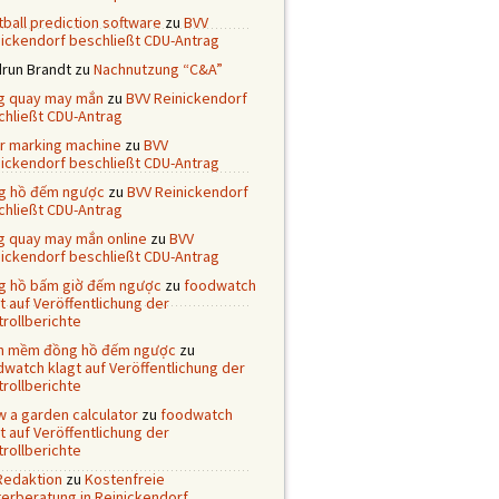
ball prediction software
zu
BVV
nickendorf beschließt CDU-Antrag
drun Brandt
zu
Nachnutzung “C&A”
g quay may mắn
zu
BVV Reinickendorf
chließt CDU-Antrag
er marking machine
zu
BVV
nickendorf beschließt CDU-Antrag
g hồ đếm ngược
zu
BVV Reinickendorf
chließt CDU-Antrag
g quay may mắn online
zu
BVV
nickendorf beschließt CDU-Antrag
g hồ bấm giờ đếm ngược
zu
foodwatch
t auf Veröffentlichung der
rollberichte
n mềm đồng hồ đếm ngược
zu
watch klagt auf Veröffentlichung der
rollberichte
 a garden calculator
zu
foodwatch
t auf Veröffentlichung der
rollberichte
Redaktion
zu
Kostenfreie
terberatung in Reinickendorf