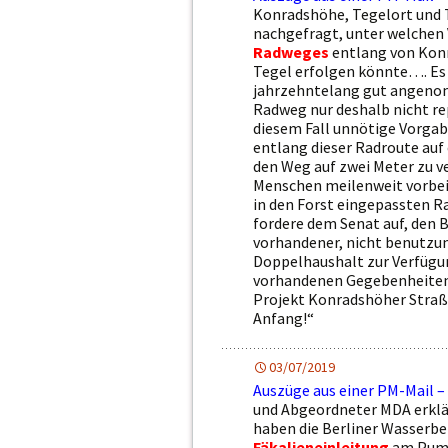
Konradshöhe, Tegelort und 
nachgefragt, unter welchen
Radweges
entlang von Konr
Tegel erfolgen könnte…. Es 
jahrzehntelang gut angeno
Radweg nur deshalb nicht rep
diesem Fall unnötige Vorgab
entlang dieser Radroute auf
den Weg auf zwei Meter zu ve
Menschen meilenweit vorbei,
in den Forst eingepassten 
fordere dem Senat auf, den 
vorhandener, nicht benutzu
Doppelhaushalt zur Verfügung
vorhandenen Gegebenheiten 
Projekt Konradshöher Straße
Anfang!“
03/07/2019
Auszüge aus einer PM-Mail –
und Abgeordneter MDA erklä
haben die Berliner Wasserbe
Fäkalieneinleitung
am Pump