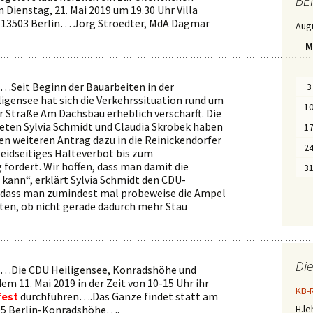
BE
G
 Dienstag, 21. Mai 2019 um 19.30 Uhr Villa
E
, 13503 Berlin… Jörg Stroedter, MdA Dagmar
Aug
n
a
M
c
h
M
o
…Seit Beginn der Bauarbeiten in der
3
n
igensee hat sich die Verkehrssituation rund um
a
1
er Straße Am Dachsbau erheblich verschärft. Die
t
eten Sylvia Schmidt und Claudia Skrobek haben
e
1
n
en weiteren Antrag dazu in die Reinickendorfer
2
beidseitiges Halteverbot bis zum
ordert. Wir hoffen, dass man damit die
3
 kann“, erklärt Sylvia Schmidt den CDU-
, dass man zumindest mal probeweise die Ampel
sten, ob nicht gerade dadurch mehr Stau
Di
…Die CDU Heiligensee, Konradshöhe und
m 11. Mai 2019 in der Zeit von 10-15 Uhr ihr
KB-
fest
durchführen….Das Ganze findet statt am
05 Berlin-Konradshöhe….
H.l