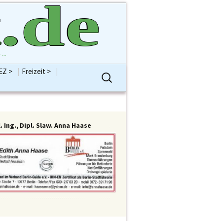
.de
 ~
EZ >
|
Freizeit >
|
Suchen
ntenVersammlung
Bildung
Hobbys
nach:
BVVSplitter
Gesellschaft
Religionen
ion AfD
Jugend
Sport
 B90/Grüne
Kinder
Vereine / Verbände
ion CDU
Kolumne
Alles Freizeit
. Ing., Dipl. Slaw. Anna Haase
 DIE LINKE
Kommentar
ion FDP
Kostenlose Pinnwand
ion SPD
Kultur/Kunst
meisterin Frau
Schule
büken-Wegner
Senioren
enten >
Abt Bauen
Sonstiges
Reinickendorf
Abt Bürgerdienste
Alles KiEZ
nhaus Berlin
Abt Familie
estag
Abt Finanzen H. Brockhausen
einickendorf
Abt Gesundheit
 Rathaus
Abt Integration