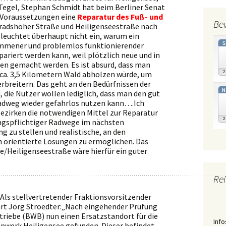
Tegel, Stephan Schmidt hat beim Berliner Senat
 Voraussetzungen eine
Reparatur des Fuß- und
Be
adshöher Straße und Heiligenseestraße nach
leuchtet überhaupt nicht ein, warum ein
mmener und problemlos funktionierender
ariert werden kann, weil plötzlich neue und in
en gemacht werden. Es ist absurd, dass man
 ca. 3,5 Kilometern Wald abholzen würde, um
rbreitern. Das geht an den Bedürfnissen der
N
 die Nutzer wollen lediglich, dass man den gut
Radweg wieder gefahrlos nutzen kann….Ich
Bezirken die notwendigen Mittel zur Reparatur
ngspflichtiger Radwege im nächsten
 zu stellen und realistische, an den
orientierte Lösungen zu ermöglichen. Das
/Heiligenseestraße wäre hierfür ein guter
Rei
Als stellvertretender Fraktionsvorsitzender
rt Jörg Stroedter:„Nach eingehender Prüfung
triebe (BWB) nun einen Ersatzstandort für die
Info
werk Heiligensee gefunden. Dieser befindet