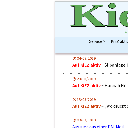
Ki
P
Service >
|
KiEZ akti
KiEZBLATT Print bis
Preise & Größen für e
Werbung Ihrer indiv
04/09/2019
Aufmerksamkeits-Ö
Auf KiEZ aktiv
~ Slipanlage 
28/08/2019
Auf KiEZ aktiv
~ Hannah Höc
13/08/2019
Auf KiEZ aktiv
~ „Wo drückt 
03/07/2019
Auszüge aus einer PM-Mail –