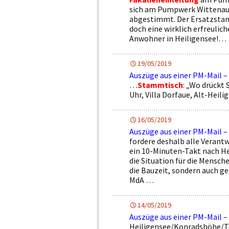
sich am Pumpwerk Wittenau 
abgestimmt. Der Ersatzstand
doch eine wirklich erfreulic
Anwohner in Heiligensee!…
19/05/2019
Auszüge aus einer PM-Mail –
…
Stammtisch
: „Wo drückt 
Uhr, Villa Dorfaue, Alt-Heil
16/05/2019
Auszüge aus einer PM-Mail –
fordere deshalb alle Verantw
ein 10-Minuten-Takt nach H
die Situation für die Mensch
die Bauzeit, sondern auch ge
MdA …
14/05/2019
Auszüge aus einer PM-Mail –
Heiligensee/Konradshöhe/Teg