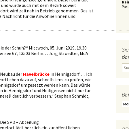
Rei
und wurde auch mit dem Bezirk soweit
Part
ort wird zeitnah in Betrieb genommen. Das ist
he Nachricht für die Anwohnerinnen und
Sie der Schuh?“ Mittwoch, 05. Juni 2019, 19.30
Sie
igensee 67, 13503 Berlin… Jörg Stroedter, MdA
BE
S
u
Neubau der
Havelbrücke
in Hennigsdorf … Ich
c
ortlichen dazu auf, schnellstens zu prüfen, wie
h
e
ennigsdorf umgesetzt werden kann. Das würde
n
en in Hennigsdorf und Heiligensee nicht nur für
n
BE
nerell deutlich verbessern.“ Stephan Schmidt,
a
c
B
h
E
:
i
T
R
Die SPD – Abteilung
Ä
elort lädt herzlich ein zur öffentlichen