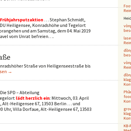
Foot
Rei
Hei
Frühjahrsputzaktion
… Stephan Schmidt,
CDU Heiligensee, Konradshöhe und Tegelort
vòn
vorangehen und am Samstag, dem 04. Mai 2019
bes
avel vom Unrat befreien….
las
Rei
đồn
bes
aße
vòn
radshöher Straße von Heiligenseestraße bis
Rei
esen
→
đồn
klag
Kont
Phầ
Die SPD – Abteilung
food
egelort
lädt herzlich ein
: Mittwoch, 03. April
Kont
e, Alt-Heiligensee 67, 13503 Berlin … und
30 Uhr, Villa Dorfaue, Alt-Heiligensee 67, 13503
grow
klag
Kont
KB-
Mie