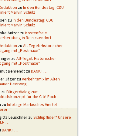
Redaktion
zu
In den Bundestag: CDU
niert Marvin Schulz
ssen
zu
In den Bundestag: CDU
niert Marvin Schulz
ioke Anizor
zu
Kostenfreie
terberatung in Reinickendorf
Redaktion
zu
Alt-Tegel: Historischer
dgang mit „Postmaxe“
ringer
zu
Alt-Tegel: Historischer
dgang mit „Postmaxe“
tmut Behrendt
zu
DANK ! …
ner Jäger
zu
Verkehrsmix im Alten
nauer Heerweg
l
zu
Bürgerdialog zum
litätskonzept für die Cité Foch
n
zu
Infotage Märkisches Viertel –
erei
gitta Leuschner
zu
Schlupflider? Unsere
EN …
u
DANK ! …