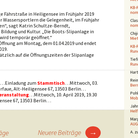
KB-
nomi
e Fährstraße in Heiligensee im Frühjahr 2019
ir Wassersportlern die Gelegenheit, im Frühjahr
Cla
en“, sagt Katrin Schultze-Berndt,
nomi
 Bildung und Kultur. „Die Boots-Slipanlage in
Chij
 wird temporär geöffnet.“
Mie
e Öffnung am Montag, dem 01.04.2019 und endet
KB-
019.
Run
ätzlich auf die Öffnungszeiten der Slipanlage
Tief
Run
Har
Rei
…Einladung zum
Stammtisch
…Mittwoch, 03.
Ber
Dorfaue, Alt-Heiligensee 67, 13503 Berlin…
Poh
eranstaltung
…Mittwoch, 10. April 2019, 19.30
Mobi
igensee 67, 13503 Berlin…
Jah
Helf
Mar
AUG
→
Neuere Beiträge
räge
A.
z