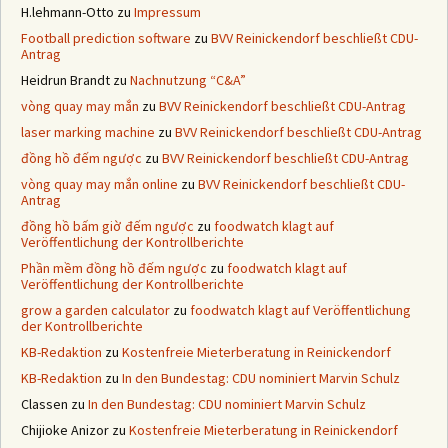
H.lehmann-Otto
zu
Impressum
Football prediction software
zu
BVV Reinickendorf beschließt CDU-
Antrag
Heidrun Brandt
zu
Nachnutzung “C&A”
vòng quay may mắn
zu
BVV Reinickendorf beschließt CDU-Antrag
laser marking machine
zu
BVV Reinickendorf beschließt CDU-Antrag
đồng hồ đếm ngược
zu
BVV Reinickendorf beschließt CDU-Antrag
vòng quay may mắn online
zu
BVV Reinickendorf beschließt CDU-
Antrag
đồng hồ bấm giờ đếm ngược
zu
foodwatch klagt auf
Veröffentlichung der Kontrollberichte
Phần mềm đồng hồ đếm ngược
zu
foodwatch klagt auf
Veröffentlichung der Kontrollberichte
grow a garden calculator
zu
foodwatch klagt auf Veröffentlichung
der Kontrollberichte
KB-Redaktion
zu
Kostenfreie Mieterberatung in Reinickendorf
KB-Redaktion
zu
In den Bundestag: CDU nominiert Marvin Schulz
Classen
zu
In den Bundestag: CDU nominiert Marvin Schulz
Chijioke Anizor
zu
Kostenfreie Mieterberatung in Reinickendorf