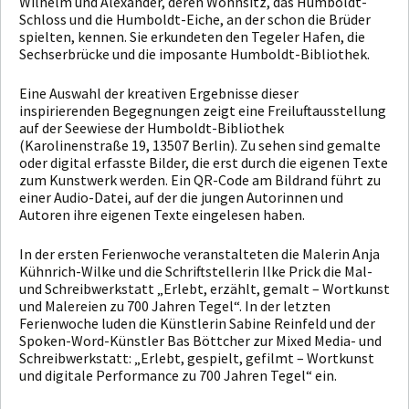
Wilhelm und Alexander, deren Wohnsitz, das Humboldt-
Schloss und die Humboldt-Eiche, an der schon die Brüder
spielten, kennen. Sie erkundeten den Tegeler Hafen, die
Sechserbrücke und die imposante Humboldt-Bibliothek.
Eine Auswahl der kreativen Ergebnisse dieser
inspirierenden Begegnungen zeigt eine Freiluftausstellung
auf der Seewiese der Humboldt-Bibliothek
(Karolinenstraße 19, 13507 Berlin). Zu sehen sind gemalte
oder digital erfasste Bilder, die erst durch die eigenen Texte
zum Kunstwerk werden. Ein QR-Code am Bildrand führt zu
einer Audio-Datei, auf der die jungen Autorinnen und
Autoren ihre eigenen Texte eingelesen haben.
In der ersten Ferienwoche veranstalteten die Malerin Anja
Kühnrich-Wilke und die Schriftstellerin Ilke Prick die Mal-
und Schreibwerkstatt „Erlebt, erzählt, gemalt – Wortkunst
und Malereien zu 700 Jahren Tegel“. In der letzten
Ferienwoche luden die Künstlerin Sabine Reinfeld und der
Spoken-Word-Künstler Bas Böttcher zur Mixed Media- und
Schreibwerkstatt: „Erlebt, gespielt, gefilmt – Wortkunst
und digitale Performance zu 700 Jahren Tegel“ ein.