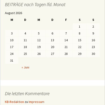
Ä
BEiTRÄGE nach Tagen lfd. Monat
G
E
August 2026
n
a
M
D
M
D
F
S
S
c
h
1
2
M
o
3
4
5
6
7
8
9
n
a
10
11
12
13
14
15
16
t
e
17
18
19
20
21
22
23
n
24
25
26
27
28
29
30
31
« Juni
Die letzten Kommentare
KB-Redaktion
zu
Impressum