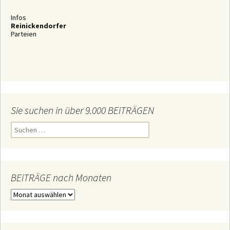
Infos
Reinickendorfer
Parteien
Sie suchen in über 9.000 BEiTRÄGEN
S
u
c
h
e
n
n
BEiTRÄGE nach Monaten
a
c
B
h
E
:
i
T
R