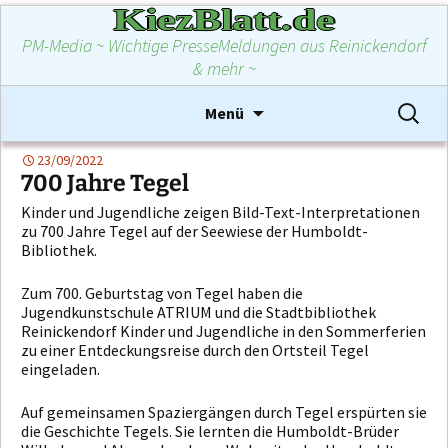
KiezBlatt.de
PM-Media ~ Wichtige PresseMeldungen aus Reinickendorf
& mehr ~
Zum
Suchen
Menü
Inhalt
nach:
springen
23/09/2022
700 Jahre Tegel
Kinder und Jugendliche zeigen Bild-Text-Interpretationen
zu 700 Jahre Tegel auf der Seewiese der Humboldt-
Bibliothek.
Zum 700. Geburtstag von Tegel haben die
Jugendkunstschule ATRIUM und die Stadtbibliothek
Reinickendorf Kinder und Jugendliche in den Sommerferien
zu einer Entdeckungsreise durch den Ortsteil Tegel
eingeladen.
Auf gemeinsamen Spaziergängen durch Tegel erspürten sie
die Geschichte Tegels. Sie lernten die Humboldt-Brüder