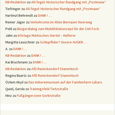
KB-Redaktion
zu
Alt-Tegel: Historischer Rundgang mit „Postmaxe“
Tiefringer
zu
Alt-Tegel: Historischer Rundgang mit „Postmaxe“
Hartmut Behrendt
zu
DANK ! …
Reiner Jäger
zu
Verkehrsmix im Alten Bernauer Heerweg
Pohl
zu
Bürgerdialog zum Mobilitätskonzept für die Cité Foch
Jahn
zu
Infotage Märkisches Viertel – Helferei
Margitta Leuschner
zu
Schlupflider? Unsere AUGEN …
A.
zu
DANK ! …
KB-Redaktion
zu
DANK ! …
Kai Bruchmann
zu
DANK ! …
KB-Redaktion
zu
AfD Reinickendorf Stammtisch
Regina Baartz
zu
AfD Reinickendorf Stammtisch
Özlem Akyil
zu
Das Imkereimuseum auf der Familenfarm Lübars
Quiel, Gerda
zu
Trainingsfeld Tietzstraße
Hinz
zu
Fußgängerzone Gorkistraße