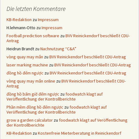
Die letzten Kommentare
KB-Redaktion
zu
Impressum
H.lehmann-Otto
zu
Impressum
Football prediction software
zu
BVV Reinickendorf beschließt CDU-
Antrag
Heidrun Brandt
zu
Nachnutzung “C&A”
vòng quay may mắn
zu
BVV Reinickendorf beschließt CDU-Antrag
laser marking machine
zu
BVV Reinickendorf beschließt CDU-Antrag
đồng hồ đếm ngược
zu
BVV Reinickendorf beschließt CDU-Antrag
vòng quay may mắn online
zu
BVV Reinickendorf beschließt CDU-
Antrag
đồng hồ bấm giờ đếm ngược
zu
foodwatch klagt auf
Veröffentlichung der Kontrollberichte
Phần mềm đồng hồ đếm ngược
zu
foodwatch klagt auf
Veröffentlichung der Kontrollberichte
grow a garden calculator
zu
foodwatch klagt auf Veröffentlichung
der Kontrollberichte
KB-Redaktion
zu
Kostenfreie Mieterberatung in Reinickendorf