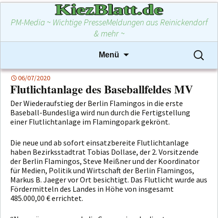
KiezBlatt.de
PM-Media ~ Wichtige PresseMeldungen aus Reinickendorf
& mehr ~
Zum
Suchen
Menü
Inhalt
nach:
springen
06/07/2020
Flutlichtanlage des Baseballfeldes MV
Der Wiederaufstieg der Berlin Flamingos in die erste
Baseball-Bundesliga wird nun durch die Fertigstellung
einer Flutlichtanlage im Flamingopark gekrönt.
Die neue und ab sofort einsatzbereite Flutlichtanlage
haben Bezirksstadtrat Tobias Dollase, der 2. Vorsitzende
der Berlin Flamingos, Steve Meißner und der Koordinator
für Medien, Politik und Wirtschaft der Berlin Flamingos,
Markus B. Jaeger vor Ort besichtigt. Das Flutlicht wurde aus
Fördermitteln des Landes in Höhe von insgesamt
485.000,00 € errichtet.