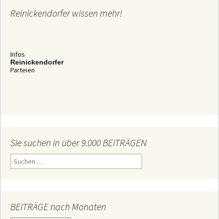
Reinickendorfer wissen mehr!
Infos
Reinickendorfer
Parteien
Sie suchen in über 9.000 BEiTRÄGEN
S
u
c
h
e
n
n
BEiTRÄGE nach Monaten
a