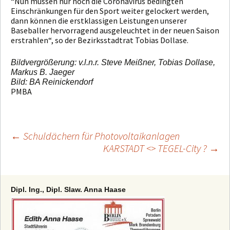
“Nun müssen nur noch die Coronavirus bedingten
Einschränkungen für den Sport weiter gelockert werden,
dann können die erstklassigen Leistungen unserer
Baseballer hervorragend ausgeleuchtet in der neuen Saison
erstrahlen“, so der Bezirksstadtrat Tobias Dollase.
Bildvergrößerung: v.l.n.r. Steve Meißner, Tobias Dollase,
Markus B. Jaeger
Bild: BA Reinickendorf
PMBA
←
Schuldächern für Photovoltaikanlagen
KARSTADT <> TEGEL-City ?
→
Beitragsnavigation
Dipl. Ing., Dipl. Slaw. Anna Haase