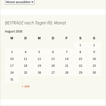
c
B
h
E
:
i
T
R
Ä
BEiTRÄGE nach Tagen lfd. Monat
G
E
August 2026
n
a
M
D
M
D
F
S
S
c
h
1
2
M
o
3
4
5
6
7
8
9
n
a
10
11
12
13
14
15
16
t
e
17
18
19
20
21
22
23
n
24
25
26
27
28
29
30
31
« Juni