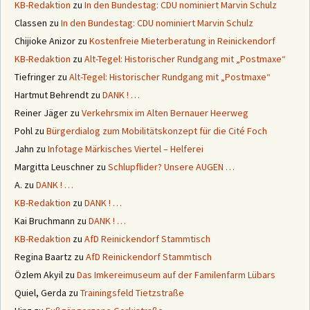
KB-Redaktion
zu
In den Bundestag: CDU nominiert Marvin Schulz
Classen
zu
In den Bundestag: CDU nominiert Marvin Schulz
Chijioke Anizor
zu
Kostenfreie Mieterberatung in Reinickendorf
KB-Redaktion
zu
Alt-Tegel: Historischer Rundgang mit „Postmaxe“
Tiefringer
zu
Alt-Tegel: Historischer Rundgang mit „Postmaxe“
Hartmut Behrendt
zu
DANK ! …
Reiner Jäger
zu
Verkehrsmix im Alten Bernauer Heerweg
Pohl
zu
Bürgerdialog zum Mobilitätskonzept für die Cité Foch
Jahn
zu
Infotage Märkisches Viertel – Helferei
Margitta Leuschner
zu
Schlupflider? Unsere AUGEN …
A.
zu
DANK ! …
KB-Redaktion
zu
DANK ! …
Kai Bruchmann
zu
DANK ! …
KB-Redaktion
zu
AfD Reinickendorf Stammtisch
Regina Baartz
zu
AfD Reinickendorf Stammtisch
Özlem Akyil
zu
Das Imkereimuseum auf der Familenfarm Lübars
Quiel, Gerda
zu
Trainingsfeld Tietzstraße