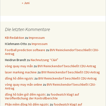
« Juni
Die letzten Kommentare
KB-Redaktion
zu
Impressum
H.lehmann-Otto
zu
Impressum
Football prediction software
zu
BVV Reinickendorf beschließt CDU-
Antrag
Heidrun Brandt
zu
Nachnutzung “C&A”
vòng quay may mắn
zu
BVV Reinickendorf beschließt CDU-Antrag
laser marking machine
zu
BVV Reinickendorf beschließt CDU-Antrag
đồng hồ đếm ngược
zu
BVV Reinickendorf beschließt CDU-Antrag
vòng quay may mắn online
zu
BVV Reinickendorf beschließt CDU-
Antrag
đồng hồ bấm giờ đếm ngược
zu
foodwatch klagt auf
Veröffentlichung der Kontrollberichte
Phần mềm đồng hồ đếm ngược
zu
foodwatch klagt auf