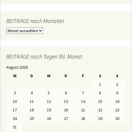
c
h
e
n
n
BEiTRÄGE nach Monaten
a
c
B
h
E
:
i
T
R
Ä
BEiTRÄGE nach Tagen lfd. Monat
G
E
August 2026
n
a
M
D
M
D
F
S
S
c
h
1
2
M
o
3
4
5
6
7
8
9
n
a
10
11
12
13
14
15
16
t
e
17
18
19
20
21
22
23
n
24
25
26
27
28
29
30
31