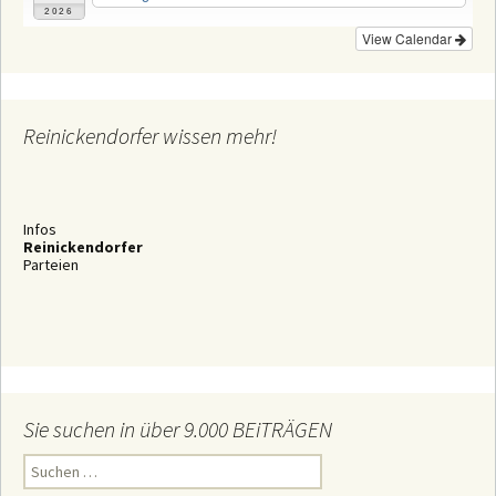
2026
View Calendar
Reinickendorfer wissen mehr!
Infos
Reinickendorfer
Parteien
Sie suchen in über 9.000 BEiTRÄGEN
S
u