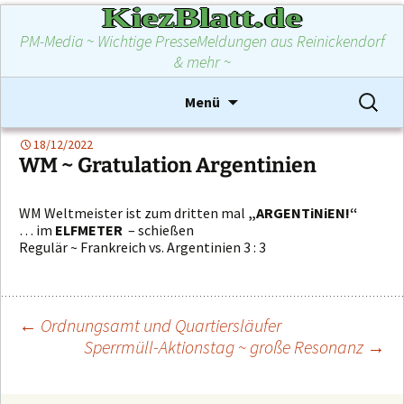
KiezBlatt.de
PM-Media ~ Wichtige PresseMeldungen aus Reinickendorf
& mehr ~
Zum
Suchen
Menü
Inhalt
nach:
springen
18/12/2022
WM ~ Gratulation Argentinien
WM Weltmeister ist zum dritten mal
„ARGENTiNiEN!“
… im
ELFMETER
– schießen
Regulär ~ Frankreich vs. Argentinien 3 : 3
←
Ordnungsamt und Quartiersläufer
Sperrmüll-Aktionstag ~ große Resonanz
→
Beitragsnavigation