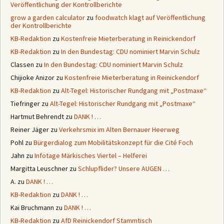
Veröffentlichung der Kontrollberichte
grow a garden calculator
zu
foodwatch klagt auf Veröffentlichung
der Kontrollberichte
KB-Redaktion
zu
Kostenfreie Mieterberatung in Reinickendorf
KB-Redaktion
zu
In den Bundestag: CDU nominiert Marvin Schulz
Classen
zu
In den Bundestag: CDU nominiert Marvin Schulz
Chijioke Anizor
zu
Kostenfreie Mieterberatung in Reinickendorf
KB-Redaktion
zu
Alt-Tegel: Historischer Rundgang mit „Postmaxe“
Tiefringer
zu
Alt-Tegel: Historischer Rundgang mit „Postmaxe“
Hartmut Behrendt
zu
DANK ! …
Reiner Jäger
zu
Verkehrsmix im Alten Bernauer Heerweg
Pohl
zu
Bürgerdialog zum Mobilitätskonzept für die Cité Foch
Jahn
zu
Infotage Märkisches Viertel – Helferei
Margitta Leuschner
zu
Schlupflider? Unsere AUGEN …
A.
zu
DANK ! …
KB-Redaktion
zu
DANK ! …
Kai Bruchmann
zu
DANK ! …
KB-Redaktion
zu
AfD Reinickendorf Stammtisch