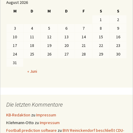
August 2026
n
a
M
D
M
D
F
S
S
c
h
1
2
M
o
3
4
5
6
7
8
9
n
a
10
11
12
13
14
15
16
t
e
17
18
19
20
21
22
23
n
24
25
26
27
28
29
30
31
« Juni
Die letzten Kommentare
KB-Redaktion
zu
Impressum
H.lehmann-Otto
zu
Impressum
Football prediction software
zu
BVV Reinickendorf beschließt CDU-