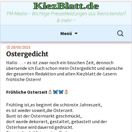
KiezBlatt.de
PM-Media ~ Wichtige PresseMeldungen aus Reinickendorf
& mehr ~
Zum
Suchen
Menü
Inhalt
nach:
springen
20/03/2023
Ostergedicht
Hallo … – es ist zwar noch ein bisschen Zeit, dennoch
übersende ich Euch schon mein Ostergedicht und wünsche
der gesamten Redaktion und allen Kiezblatt.de-Lesern
fröhliche Ostern!
Fröhliche Osterzeit
Frühling ist,es beginnt die schönste Jahreszeit,
es ist wieder soweit,die Osterzeit.
Bunt ist der Ostermarkt geschmückt,
dort wurde dekoriert, gestaltet, gebastelt und der
Osterhase wird dauernd gedrückt.