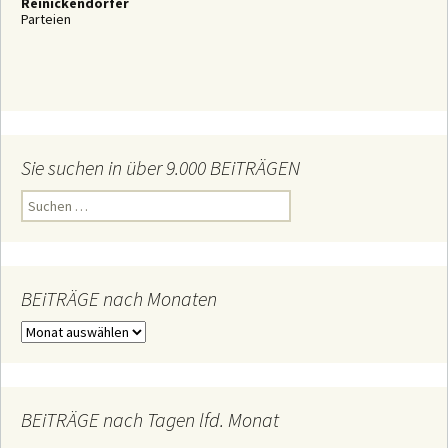
Reinickendorfer
Parteien
Sie suchen in über 9.000 BEiTRÄGEN
S
u
c
h
e
n
n
BEiTRÄGE nach Monaten
a
c
B
h
E
:
i
T
R
Ä
BEiTRÄGE nach Tagen lfd. Monat
G
E