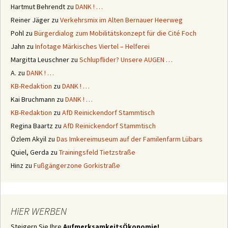
Hartmut Behrendt
zu
DANK ! …
Reiner Jäger
zu
Verkehrsmix im Alten Bernauer Heerweg
Pohl
zu
Bürgerdialog zum Mobilitätskonzept für die Cité Foch
Jahn
zu
Infotage Märkisches Viertel – Helferei
Margitta Leuschner
zu
Schlupflider? Unsere AUGEN …
A.
zu
DANK ! …
KB-Redaktion
zu
DANK ! …
Kai Bruchmann
zu
DANK ! …
KB-Redaktion
zu
AfD Reinickendorf Stammtisch
Regina Baartz
zu
AfD Reinickendorf Stammtisch
Özlem Akyil
zu
Das Imkereimuseum auf der Familenfarm Lübars
Quiel, Gerda
zu
Trainingsfeld Tietzstraße
Hinz
zu
Fußgängerzone Gorkistraße
HiER WERBEN
Steigern Sie Ihre
AufmerksamkeitsÖkonomie!