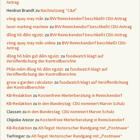
Antrag
Heidrun Brandt
zu
Nachnutzung “C&A”
vòng quay may mắn
zu
BVV Reinickendorf beschließt CDU-Antrag
laser marking machine
zu
BVV Reinickendorf beschließt CDU-Antrag
đồng hồ đếm ngược
zu
BVV Reinickendorf beschließt CDU-Antrag
vòng quay may mắn online
zu
BVV Reinickendorf beschließt CDU-
Antrag
đồng hồ bấm giờ đếm ngược
zu
foodwatch klagt auf
Veröffentlichung der Kontrollberichte
Phần mềm đồng hồ đếm ngược
zu
foodwatch klagt auf
Veröffentlichung der Kontrollberichte
grow a garden calculator
zu
foodwatch klagt auf Veröffentlichung
der Kontrollberichte
KB-Redaktion
zu
Kostenfreie Mieterberatung in Reinickendorf
KB-Redaktion
zu
In den Bundestag: CDU nominiert Marvin Schulz
Classen
zu
In den Bundestag: CDU nominiert Marvin Schulz
Chijioke Anizor
zu
Kostenfreie Mieterberatung in Reinickendorf
KB-Redaktion
zu
Alt-Tegel: Historischer Rundgang mit „Postmaxe“
Tiefringer
zu
Alt-Tegel: Historischer Rundgang mit „Postmaxe“