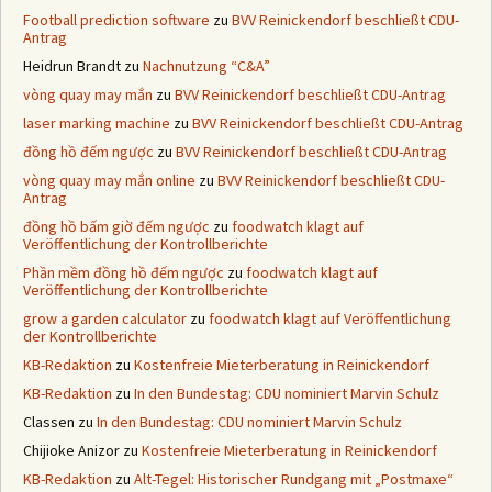
Football prediction software
zu
BVV Reinickendorf beschließt CDU-
Antrag
Heidrun Brandt
zu
Nachnutzung “C&A”
vòng quay may mắn
zu
BVV Reinickendorf beschließt CDU-Antrag
laser marking machine
zu
BVV Reinickendorf beschließt CDU-Antrag
đồng hồ đếm ngược
zu
BVV Reinickendorf beschließt CDU-Antrag
vòng quay may mắn online
zu
BVV Reinickendorf beschließt CDU-
Antrag
đồng hồ bấm giờ đếm ngược
zu
foodwatch klagt auf
Veröffentlichung der Kontrollberichte
Phần mềm đồng hồ đếm ngược
zu
foodwatch klagt auf
Veröffentlichung der Kontrollberichte
grow a garden calculator
zu
foodwatch klagt auf Veröffentlichung
der Kontrollberichte
KB-Redaktion
zu
Kostenfreie Mieterberatung in Reinickendorf
KB-Redaktion
zu
In den Bundestag: CDU nominiert Marvin Schulz
Classen
zu
In den Bundestag: CDU nominiert Marvin Schulz
Chijioke Anizor
zu
Kostenfreie Mieterberatung in Reinickendorf
KB-Redaktion
zu
Alt-Tegel: Historischer Rundgang mit „Postmaxe“