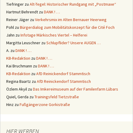
Tiefringer
zu
Alt-Tegel: Historischer Rundgang mit „Postmaxe“
Hartmut Behrendt
zu
DANK ! …
Reiner Jäger
zu
Verkehrsmix im Alten Bernauer Heerweg
Pohl
zu
Bürgerdialog zum Mobilitätskonzept für die Cité Foch
Jahn
zu
Infotage Märkisches Viertel – Helferei
Margitta Leuschner
zu
Schlupflider? Unsere AUGEN …
A.
zu
DANK ! …
KB-Redaktion
zu
DANK ! …
Kai Bruchmann
zu
DANK ! …
KB-Redaktion
zu
AfD Reinickendorf Stammtisch
Regina Baartz
zu
AfD Reinickendorf Stammtisch
Özlem Akyil
zu
Das Imkereimuseum auf der Familenfarm Lübars
Quiel, Gerda
zu
Trainingsfeld Tietzstraße
Hinz
zu
Fußgängerzone Gorkistraße
HiER WERBEN