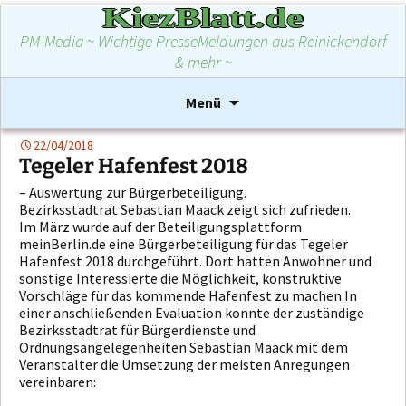
KiezBlatt.de
PM-Media ~ Wichtige PresseMeldungen aus Reinickendorf
& mehr ~
Zum
Suchen
Menü
Inhalt
nach:
springen
22/04/2018
Tegeler Hafenfest 2018
– Auswertung zur Bürgerbeteiligung.
Bezirksstadtrat Sebastian Maack zeigt sich zufrieden.
Im März wurde auf der Beteiligungsplattform
meinBerlin.de eine Bürgerbeteiligung für das Tegeler
Hafenfest 2018 durchgeführt. Dort hatten Anwohner und
sonstige Interessierte die Möglichkeit, konstruktive
Vorschläge für das kommende Hafenfest zu machen.
In
einer anschließenden Evaluation konnte der zuständige
Bezirksstadtrat für Bürgerdienste und
Ordnungsangelegenheiten Sebastian Maack mit dem
Veranstalter die Umsetzung der meisten Anregungen
vereinbaren: