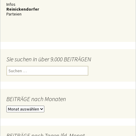
Infos
Reinickendorfer
Parteien
Sie suchen in über 9.000 BEiTRÄGEN
S
u
c
h
e
n
n
BEiTRÄGE nach Monaten
a
c
B
h
E
:
i
T
R
Ä
BEiTRÄGE nach Tagen lfd. Monat