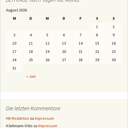
G
E
August 2026
n
a
M
D
M
D
F
S
S
c
h
1
2
M
o
3
4
5
6
7
8
9
n
a
10
11
12
13
14
15
16
t
e
17
18
19
20
21
22
23
n
24
25
26
27
28
29
30
31
« Juni
Die letzten Kommentare
KB-Redaktion
zu
Impressum
H.lehmann-Otto
zu
Impressum