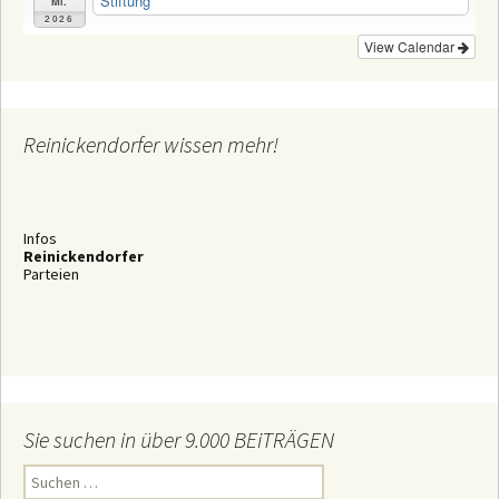
Stiftung
Mi.
2026
View Calendar
Reinickendorfer wissen mehr!
Infos
Reinickendorfer
Parteien
Sie suchen in über 9.000 BEiTRÄGEN
S
u