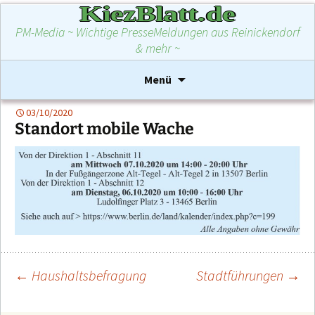
KiezBlatt.de
PM-Media ~ Wichtige PresseMeldungen aus Reinickendorf
& mehr ~
Zum
Suchen
Menü
Inhalt
nach:
springen
03/10/2020
Standort mobile Wache
←
Haushaltsbefragung
Stadtführungen
→
Beitragsnavigation