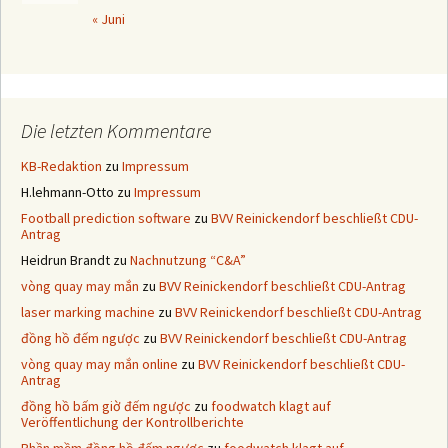
« Juni
Die letzten Kommentare
KB-Redaktion
zu
Impressum
H.lehmann-Otto
zu
Impressum
Football prediction software
zu
BVV Reinickendorf beschließt CDU-
Antrag
Heidrun Brandt
zu
Nachnutzung “C&A”
vòng quay may mắn
zu
BVV Reinickendorf beschließt CDU-Antrag
laser marking machine
zu
BVV Reinickendorf beschließt CDU-Antrag
đồng hồ đếm ngược
zu
BVV Reinickendorf beschließt CDU-Antrag
vòng quay may mắn online
zu
BVV Reinickendorf beschließt CDU-
Antrag
đồng hồ bấm giờ đếm ngược
zu
foodwatch klagt auf
Veröffentlichung der Kontrollberichte