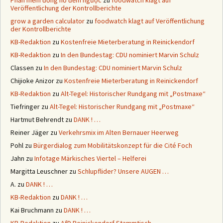
Phần mềm đồng hồ đếm ngược
zu
foodwatch klagt auf
Veröffentlichung der Kontrollberichte
grow a garden calculator
zu
foodwatch klagt auf Veröffentlichung
der Kontrollberichte
KB-Redaktion
zu
Kostenfreie Mieterberatung in Reinickendorf
KB-Redaktion
zu
In den Bundestag: CDU nominiert Marvin Schulz
Classen
zu
In den Bundestag: CDU nominiert Marvin Schulz
Chijioke Anizor
zu
Kostenfreie Mieterberatung in Reinickendorf
KB-Redaktion
zu
Alt-Tegel: Historischer Rundgang mit „Postmaxe“
Tiefringer
zu
Alt-Tegel: Historischer Rundgang mit „Postmaxe“
Hartmut Behrendt
zu
DANK ! …
Reiner Jäger
zu
Verkehrsmix im Alten Bernauer Heerweg
Pohl
zu
Bürgerdialog zum Mobilitätskonzept für die Cité Foch
Jahn
zu
Infotage Märkisches Viertel – Helferei
Margitta Leuschner
zu
Schlupflider? Unsere AUGEN …
A.
zu
DANK ! …
KB-Redaktion
zu
DANK ! …
Kai Bruchmann
zu
DANK ! …