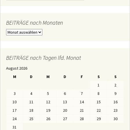
c
h
e
n
n
BEiTRÄGE nach Monaten
a
c
B
h
E
:
i
T
R
Ä
BEiTRÄGE nach Tagen lfd. Monat
G
E
August 2026
n
a
M
D
M
D
F
S
S
c
h
1
2
M
o
3
4
5
6
7
8
9
n
a
10
11
12
13
14
15
16
t
e
17
18
19
20
21
22
23
n
24
25
26
27
28
29
30
31