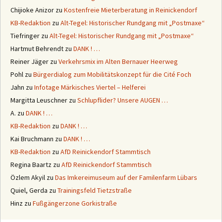
Chijioke Anizor
zu
Kostenfreie Mieterberatung in Reinickendorf
KB-Redaktion
zu
Alt-Tegel: Historischer Rundgang mit „Postmaxe“
Tiefringer
zu
Alt-Tegel: Historischer Rundgang mit „Postmaxe“
Hartmut Behrendt
zu
DANK ! …
Reiner Jäger
zu
Verkehrsmix im Alten Bernauer Heerweg
Pohl
zu
Bürgerdialog zum Mobilitätskonzept für die Cité Foch
Jahn
zu
Infotage Märkisches Viertel – Helferei
Margitta Leuschner
zu
Schlupflider? Unsere AUGEN …
A.
zu
DANK ! …
KB-Redaktion
zu
DANK ! …
Kai Bruchmann
zu
DANK ! …
KB-Redaktion
zu
AfD Reinickendorf Stammtisch
Regina Baartz
zu
AfD Reinickendorf Stammtisch
Özlem Akyil
zu
Das Imkereimuseum auf der Familenfarm Lübars
Quiel, Gerda
zu
Trainingsfeld Tietzstraße
Hinz
zu
Fußgängerzone Gorkistraße