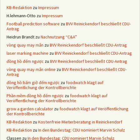
KB-Redaktion
zu
Impressum
H.lehmann-Otto
zu
Impressum
Football prediction software
zu
BVV Reinickendorf beschließt CDU-
Antrag
Heidrun Brandt
zu
Nachnutzung “C&A”
vòng quay may mắn
zu
BVV Reinickendorf beschließt CDU-Antrag
laser marking machine
zu
BVV Reinickendorf beschließt CDU-Antrag
đồng hồ đếm ngược
zu
BVV Reinickendorf beschließt CDU-Antrag
vòng quay may mắn online
zu
BVV Reinickendorf beschließt CDU-
Antrag
đồng hồ bấm giờ đếm ngược
zu
foodwatch klagt auf
Veröffentlichung der Kontrollberichte
Phần mềm đồng hồ đếm ngược
zu
foodwatch klagt auf
Veröffentlichung der Kontrollberichte
grow a garden calculator
zu
foodwatch klagt auf Veröffentlichung
der Kontrollberichte
KB-Redaktion
zu
Kostenfreie Mieterberatung in Reinickendorf
KB-Redaktion
zu
In den Bundestag: CDU nominiert Marvin Schulz
Classen
zu
In den Bundestag: CDU nominiert Marvin Schulz