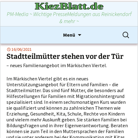
KiezBlatt.de
PM-Media ~ Wichtige PresseMeldungen aus Reinickendorf
& mehr ~
Zum
Suchen
Menü
Inhalt
nach:
springen
16/06/2021
Stadtteilmütter stehen vor der Tür
– neues Familienangebot im Märkischen Viertel.
Im Märkischen Viertel gibt es ein neues
Unterstützungsangebot für Eltern und Familien – die
Stadtteilmütter. Das sind fünf Mütter, die besonders auf
Hilfestellungen für Familien mit Migrationshintergrund
spezialisiert sind. In einem sechsmonatigen Kurs wurden
sie qualifiziert und können zu zahlreichen Themen wie
Erziehung, Gesundheit, Kita, Schule, Rechte von Kindern
und vielem mehr Auskunft geben. Sie stärken Familien bei
Bildungsfragen und in ihrer Eigenverantwortung. Beraten
können sie zum Teil in den Muttersprachen der Familien
und sie unter anderem bei der Kommunikation mit Kitas