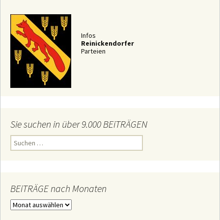
Infos
Reinickendorfer
Parteien
Sie suchen in über 9.000 BEiTRÄGEN
S
u
c
h
e
n
n
BEiTRÄGE nach Monaten
a
c
B
h
E
:
i