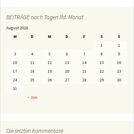
T
R
Ä
BEiTRÄGE nach Tagen lfd. Monat
G
E
August 2026
n
a
M
D
M
D
F
S
S
c
h
1
2
M
o
3
4
5
6
7
8
9
n
a
10
11
12
13
14
15
16
t
e
17
18
19
20
21
22
23
n
24
25
26
27
28
29
30
31
« Juni
Die letzten Kommentare