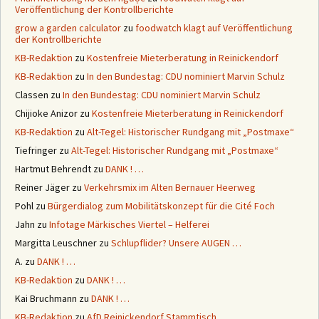
Veröffentlichung der Kontrollberichte
grow a garden calculator
zu
foodwatch klagt auf Veröffentlichung
der Kontrollberichte
KB-Redaktion
zu
Kostenfreie Mieterberatung in Reinickendorf
KB-Redaktion
zu
In den Bundestag: CDU nominiert Marvin Schulz
Classen
zu
In den Bundestag: CDU nominiert Marvin Schulz
Chijioke Anizor
zu
Kostenfreie Mieterberatung in Reinickendorf
KB-Redaktion
zu
Alt-Tegel: Historischer Rundgang mit „Postmaxe“
Tiefringer
zu
Alt-Tegel: Historischer Rundgang mit „Postmaxe“
Hartmut Behrendt
zu
DANK ! …
Reiner Jäger
zu
Verkehrsmix im Alten Bernauer Heerweg
Pohl
zu
Bürgerdialog zum Mobilitätskonzept für die Cité Foch
Jahn
zu
Infotage Märkisches Viertel – Helferei
Margitta Leuschner
zu
Schlupflider? Unsere AUGEN …
A.
zu
DANK ! …
KB-Redaktion
zu
DANK ! …
Kai Bruchmann
zu
DANK ! …
KB-Redaktion
zu
AfD Reinickendorf Stammtisch