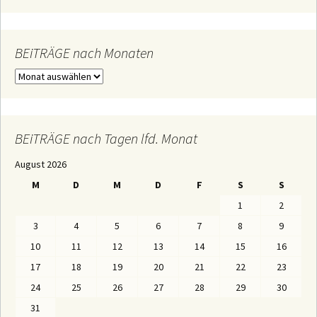
c
h
e
n
n
BEiTRÄGE nach Monaten
a
c
B
h
E
:
i
T
R
Ä
BEiTRÄGE nach Tagen lfd. Monat
G
E
August 2026
n
a
M
D
M
D
F
S
S
c
h
1
2
M
o
3
4
5
6
7
8
9
n
a
10
11
12
13
14
15
16
t
e
17
18
19
20
21
22
23
n
24
25
26
27
28
29
30
31