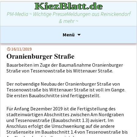
KiezBlatt.de
PM-Media ~ Wichtige PresseMeldungen aus Reinickendorf
& mehr ~
Zum
Suchen
Menü
Inhalt
nach:
springen
16/11/2019
Oranienburger Straße
Bauarbeiten im Zuge der Baumaßnahme Oranienburger
Straße von Tessenowstraße bis Wittenauer Straße.
Der notwendige Neubau der Oranienburger Straße von
Tessenowstraße bis Wittenauer Straße ist voll im Gange.
Die ersten Bauabschnitte sind fertiggestellt.
Für Anfang Dezember 2019 ist die Fertigstellung des
stadteinwärtigen Abschnittes zwischen Am Nordgraben
und Tessenowstraße (Bauabschnitt 1.3) avisiert. Im
Anschluss erfolgt die Umschwenkung auf die andere
Straßenseite im Bauabschnitt 1.4 von Tessenowstraße bis