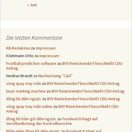
« Juni
Die letzten Kommentare
KB-Redaktion
zu
Impressum
H.lehmann-Otto
zu
Impressum
Football prediction software
zu
BVV Reinickendorf beschließt CDU-
Antrag
Heidrun Brandt
zu
Nachnutzung “C&A”
vòng quay may mắn
zu
BVV Reinickendorf beschließt CDU-Antrag
laser marking machine
zu
BVV Reinickendorf beschließt CDU-Antrag
đồng hồ đếm ngược
zu
BVV Reinickendorf beschließt CDU-Antrag
vòng quay may mắn online
zu
BVV Reinickendorf beschließt CDU-
Antrag
đồng hồ bấm giờ đếm ngược
zu
foodwatch klagt auf
Veröffentlichung der Kontrollberichte
Phần mềm đồng hồ đếm ngược
zu
foodwatch klagt auf