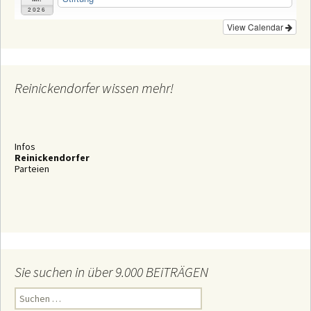
2026
View Calendar
Reinickendorfer wissen mehr!
Infos
Reinickendorfer
Parteien
Sie suchen in über 9.000 BEiTRÄGEN
S
u