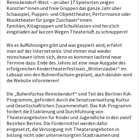
Reinickendorf-West – an über 17 Spielorten zeigen
Künstler*innen und freie Gruppen das ganze Jahr über
Schauspiel, Puppen- und Objekttheater, Performance oder
Musiktheater für junge Zuschauer*innen.
Familien, Kitagruppen und Schulklassen sind herzlich
eingeladen auf kurzen Wegen Theaterluft zu schnuppern!
Wo es Aufführungen gibt und was gespielt wird, erfährt
man auf der Internetseite. Und immer mal wieder
reinschauen lohnt sich, denn es kommen laufend neue
Termine dazu. Ende des Jahres ist eine neue Ausgabe des
erfolgreichen Kindertheaterfestivals „Winterzauber“ im
Labsaal von den Bühnenfüchsen geplant, auch darüber wird
die Website informieren!
Die „Bühenfüchse Reinickendorf“ sind Teil des Berliner KiA-
Programms, gefördert durch die Senatsverwaltung Kultur
und Gesellschaftlichen Zusammenhalt. Das KiA-Programm
fördert die Etablierung und Durchführung von
Theaterangeboten für Kinder und Jugendliche in den zwölf
Bezirken Berlins. Die Fördermittel werden dafür
eingesetzt, die Versorgung mit Theaterangeboten in
bislang nicht oder unterversorgten Stadträumen und