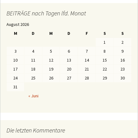
T
R
Ä
BEiTRÄGE nach Tagen lfd. Monat
G
E
August 2026
n
a
M
D
M
D
F
S
S
c
h
1
2
M
o
3
4
5
6
7
8
9
n
a
10
11
12
13
14
15
16
t
e
17
18
19
20
21
22
23
n
24
25
26
27
28
29
30
31
« Juni
Die letzten Kommentare