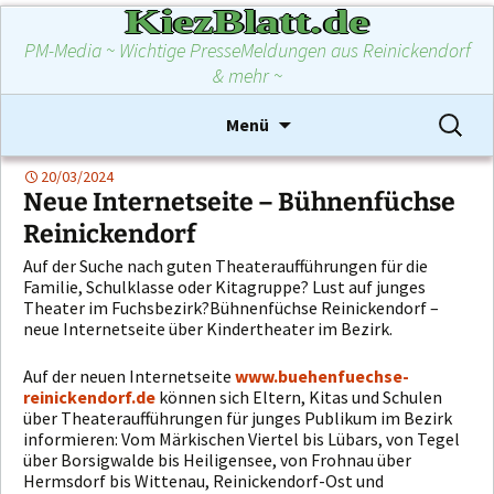
KiezBlatt.de
PM-Media ~ Wichtige PresseMeldungen aus Reinickendorf
& mehr ~
Zum
Suchen
Menü
Inhalt
nach:
springen
20/03/2024
Neue Internetseite – Bühnenfüchse
Reinickendorf
Auf der Suche nach guten Theateraufführungen für die
Familie, Schulklasse oder Kitagruppe? Lust auf junges
Theater im Fuchsbezirk?Bühnenfüchse Reinickendorf –
neue Internetseite über Kindertheater im Bezirk.
Auf der neuen Internetseite
www.buehenfuechse-
reinickendorf.de
können sich Eltern, Kitas und Schulen
über Theateraufführungen für junges Publikum im Bezirk
informieren: Vom Märkischen Viertel bis Lübars, von Tegel
über Borsigwalde bis Heiligensee, von Frohnau über
Hermsdorf bis Wittenau, Reinickendorf-Ost und