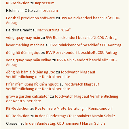
KB-Redaktion
zu
Impressum
H.lehmann-Otto
zu
Impressum
Football prediction software
zu
BVV Reinickendorf beschließt CDU-
Antrag
Heidrun Brandt
zu
Nachnutzung “C&A”
vòng quay may mắn
zu
BVV Reinickendorf beschließt CDU-Antrag
laser marking machine
zu
BVV Reinickendorf beschließt CDU-Antrag
đồng hồ đếm ngược
zu
BVV Reinickendorf beschließt CDU-Antrag
vòng quay may mắn online
zu
BVV Reinickendorf beschließt CDU-
Antrag
đồng hồ bấm giờ đếm ngược
zu
foodwatch klagt auf
Veröffentlichung der Kontrollberichte
Phần mềm đồng hồ đếm ngược
zu
foodwatch klagt auf
Veröffentlichung der Kontrollberichte
grow a garden calculator
zu
foodwatch klagt auf Veröffentlichung
der Kontrollberichte
KB-Redaktion
zu
Kostenfreie Mieterberatung in Reinickendorf
KB-Redaktion
zu
In den Bundestag: CDU nominiert Marvin Schulz
Classen
zu
In den Bundestag: CDU nominiert Marvin Schulz