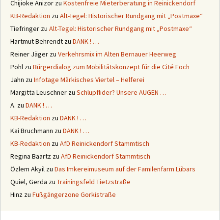
Chijioke Anizor
zu
Kostenfreie Mieterberatung in Reinickendorf
KB-Redaktion
zu
Alt-Tegel: Historischer Rundgang mit „Postmaxe“
Tiefringer
zu
Alt-Tegel: Historischer Rundgang mit „Postmaxe“
Hartmut Behrendt
zu
DANK ! …
Reiner Jäger
zu
Verkehrsmix im Alten Bernauer Heerweg
Pohl
zu
Bürgerdialog zum Mobilitätskonzept für die Cité Foch
Jahn
zu
Infotage Märkisches Viertel – Helferei
Margitta Leuschner
zu
Schlupflider? Unsere AUGEN …
A.
zu
DANK ! …
KB-Redaktion
zu
DANK ! …
Kai Bruchmann
zu
DANK ! …
KB-Redaktion
zu
AfD Reinickendorf Stammtisch
Regina Baartz
zu
AfD Reinickendorf Stammtisch
Özlem Akyil
zu
Das Imkereimuseum auf der Familenfarm Lübars
Quiel, Gerda
zu
Trainingsfeld Tietzstraße
Hinz
zu
Fußgängerzone Gorkistraße