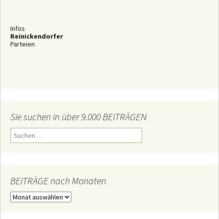
Infos
Reinickendorfer
Parteien
Sie suchen in über 9.000 BEiTRÄGEN
S
u
c
h
e
n
n
BEiTRÄGE nach Monaten
a
c
B
h
E
:
i