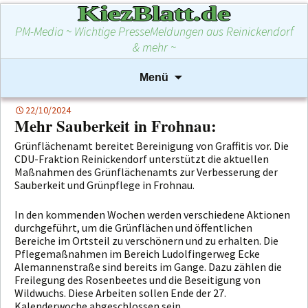
KiezBlatt.de
PM-Media ~ Wichtige PresseMeldungen aus Reinickendorf
& mehr ~
Zum
Suchen
Menü
Inhalt
nach:
springen
22/10/2024
Mehr Sauberkeit in Frohnau:
Grünflächenamt bereitet Bereinigung von Graffitis vor. Die
CDU-Fraktion Reinickendorf unterstützt die aktuellen
Maßnahmen des Grünflächenamts zur Verbesserung der
Sauberkeit und Grünpflege in Frohnau.
In den kommenden Wochen werden verschiedene Aktionen
durchgeführt, um die Grünflächen und öffentlichen
Bereiche im Ortsteil zu verschönern und zu erhalten. Die
Pflegemaßnahmen im Bereich Ludolfingerweg Ecke
Alemannenstraße sind bereits im Gange. Dazu zählen die
Freilegung des Rosenbeetes und die Beseitigung von
Wildwuchs. Diese Arbeiten sollen Ende der 27.
Kalenderwoche abgeschlossen sein.