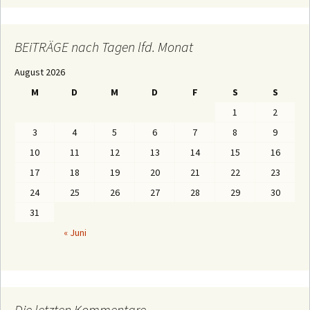
:
i
T
R
Ä
BEiTRÄGE nach Tagen lfd. Monat
G
E
August 2026
n
a
M
D
M
D
F
S
S
c
h
1
2
M
o
3
4
5
6
7
8
9
n
a
10
11
12
13
14
15
16
t
e
17
18
19
20
21
22
23
n
24
25
26
27
28
29
30
31
« Juni
Die letzten Kommentare