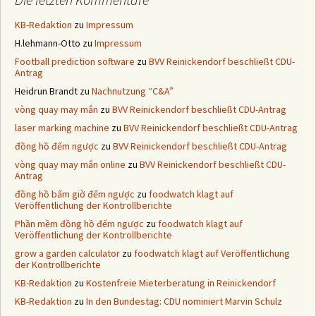
KB-Redaktion
zu
Impressum
H.lehmann-Otto
zu
Impressum
Football prediction software
zu
BVV Reinickendorf beschließt CDU-
Antrag
Heidrun Brandt
zu
Nachnutzung “C&A”
vòng quay may mắn
zu
BVV Reinickendorf beschließt CDU-Antrag
laser marking machine
zu
BVV Reinickendorf beschließt CDU-Antrag
đồng hồ đếm ngược
zu
BVV Reinickendorf beschließt CDU-Antrag
vòng quay may mắn online
zu
BVV Reinickendorf beschließt CDU-
Antrag
đồng hồ bấm giờ đếm ngược
zu
foodwatch klagt auf
Veröffentlichung der Kontrollberichte
Phần mềm đồng hồ đếm ngược
zu
foodwatch klagt auf
Veröffentlichung der Kontrollberichte
grow a garden calculator
zu
foodwatch klagt auf Veröffentlichung
der Kontrollberichte
KB-Redaktion
zu
Kostenfreie Mieterberatung in Reinickendorf
KB-Redaktion
zu
In den Bundestag: CDU nominiert Marvin Schulz