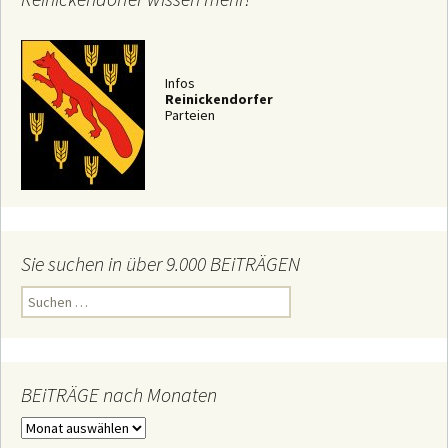
Infos
Reinickendorfer
Parteien
Sie suchen in über 9.000 BEiTRÄGEN
S
u
c
h
e
n
n
BEiTRÄGE nach Monaten
a
c
B
h
E