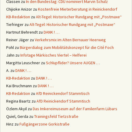
Classen
zu
In den Bundestag: CDU nominiert Marvin Schulz
Chijioke Anizor
zu
Kostenfreie Mieterberatung in Reinickendorf
KB-Redaktion
zu
Alt-Tegel: Historischer Rundgang mit „Postmaxe“
Tiefringer
zu
Alt-Tegel: Historischer Rundgang mit „Postmaxe“
Hartmut Behrendt
zu
DANK ! …
Reiner Jäger
zu
Verkehrsmix im Alten Bernauer Heerweg
Pohl
zu
Bürgerdialog zum Mobilitätskonzept für die Cité Foch
Jahn
zu
Infotage Märkisches Viertel – Helferei
Margitta Leuschner
zu
Schlupflider? Unsere AUGEN …
A.
zu
DANK ! …
KB-Redaktion
zu
DANK ! …
Kai Bruchmann
zu
DANK ! …
KB-Redaktion
zu
AfD Reinickendorf Stammtisch
Regina Baartz
zu
AfD Reinickendorf Stammtisch
Özlem Akyil
zu
Das Imkereimuseum auf der Familenfarm Lübars
Quiel, Gerda
zu
Trainingsfeld Tietzstraße
Hinz
zu
Fußgängerzone Gorkistraße