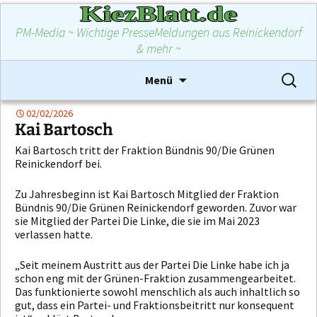
KiezBlatt.de
PM-Media ~ Wichtige PresseMeldungen aus Reinickendorf
& mehr ~
Zum
Suchen
Menü
Inhalt
nach:
springen
02/02/2026
Kai Bartosch
Kai Bartosch tritt der Fraktion Bündnis 90/Die Grünen
Reinickendorf bei.
Zu Jahresbeginn ist Kai Bartosch Mitglied der Fraktion
Bündnis 90/Die Grünen Reinickendorf geworden. Zuvor war
sie Mitglied der Partei Die Linke, die sie im Mai 2023
verlassen hatte.
„Seit meinem Austritt aus der Partei Die Linke habe ich ja
schon eng mit der Grünen-Fraktion zusammengearbeitet.
Das funktionierte sowohl menschlich als auch inhaltlich so
gut, dass ein Partei- und Fraktionsbeitritt nur konsequent