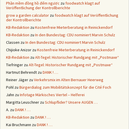
Phần mềm đồng hồ đếm ngược
zu
foodwatch klagt auf
Veröffentlichung der Kontrollberichte
grow a garden calculator
zu
foodwatch klagt auf Veröffentlichung
der Kontrollberichte
KB-Redaktion
zu
Kostenfreie Mieterberatung in Reinickendorf
KB-Redaktion
zu
In den Bundestag: CDU nominiert Marvin Schulz
Classen
zu
In den Bundestag: CDU nominiert Marvin Schulz
Chijioke Anizor
zu
Kostenfreie Mieterberatung in Reinickendorf
KB-Redaktion
zu
Alt-Tegel: Historischer Rundgang mit „Postmaxe“
Tiefringer
zu
Alt-Tegel: Historischer Rundgang mit „Postmaxe“
Hartmut Behrendt
zu
DANK ! …
Reiner Jäger
zu
Verkehrsmix im Alten Bernauer Heerweg
Pohl
zu
Bürgerdialog zum Mobilitätskonzept für die Cité Foch
Jahn
zu
Infotage Märkisches Viertel – Helferei
Margitta Leuschner
zu
Schlupflider? Unsere AUGEN …
A.
zu
DANK ! …
KB-Redaktion
zu
DANK ! …
Kai Bruchmann
zu
DANK ! …