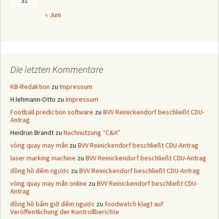
31
« Juni
Die letzten Kommentare
KB-Redaktion
zu
Impressum
H.lehmann-Otto
zu
Impressum
Football prediction software
zu
BVV Reinickendorf beschließt CDU-
Antrag
Heidrun Brandt
zu
Nachnutzung “C&A”
vòng quay may mắn
zu
BVV Reinickendorf beschließt CDU-Antrag
laser marking machine
zu
BVV Reinickendorf beschließt CDU-Antrag
đồng hồ đếm ngược
zu
BVV Reinickendorf beschließt CDU-Antrag
vòng quay may mắn online
zu
BVV Reinickendorf beschließt CDU-
Antrag
đồng hồ bấm giờ đếm ngược
zu
foodwatch klagt auf
Veröffentlichung der Kontrollberichte