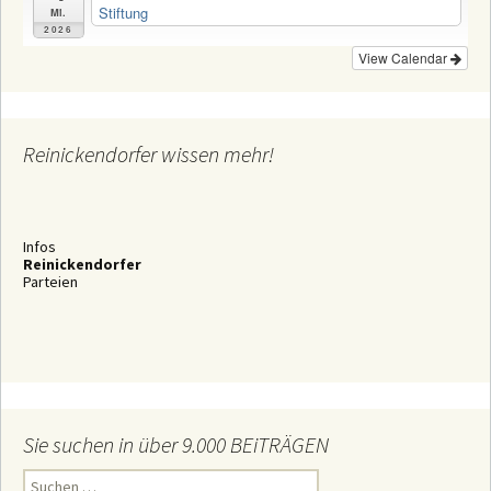
Stiftung
Mi.
2026
View Calendar
Reinickendorfer wissen mehr!
Infos
Reinickendorfer
Parteien
Sie suchen in über 9.000 BEiTRÄGEN
S