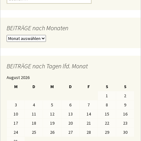
u
c
h
e
n
n
BEiTRÄGE nach Monaten
a
c
B
h
E
:
i
T
R
Ä
BEiTRÄGE nach Tagen lfd. Monat
G
E
August 2026
n
a
M
D
M
D
F
S
S
c
h
1
2
M
o
3
4
5
6
7
8
9
n
a
10
11
12
13
14
15
16
t
e
17
18
19
20
21
22
23
n
24
25
26
27
28
29
30