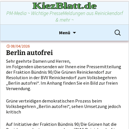
KiezBlatt.de
PM-Media ~ Wichtige PresseMeldungen aus Reinickendorf
& mehr ~
Zum
Suchen
Menü
Inhalt
nach:
springen
08/04/2026
Berlin autofrei
Sehr geehrte Damen und Herren,
im Folgenden übersenden wir Ihnen eine Pressemitteilung
der Fraktion Bündnis 90/Die Grünen Reinickendorf zur
Resolution in der BVV Reinickendorf zum Volksbegehren
„Berlin autofrei“. Im Anhang finden Sie ein Bild zur freien
Verwendung.
Grüne verteidigen demokratischen Prozess beim
Volksbegehren „Berlin autofrei“, sehen Umsetzung jedoch
kritisch
Auf Initiative der Fraktion Bündnis 90/Die Grünen hat die