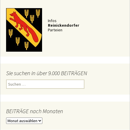
Infos
Reinickendorfer
Parteien
Sie suchen in über 9.000 BEiTRÄGEN
S
u
c
h
e
n
n
BEiTRÄGE nach Monaten
a
c
B
h
E
:
i