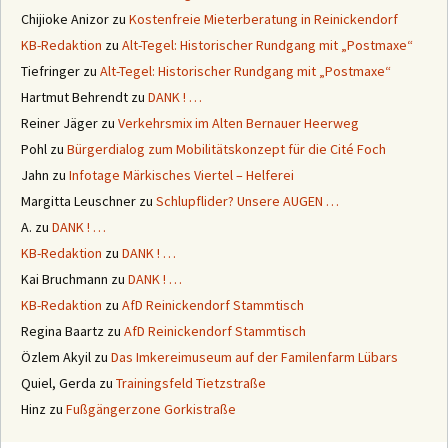
Chijioke Anizor
zu
Kostenfreie Mieterberatung in Reinickendorf
KB-Redaktion
zu
Alt-Tegel: Historischer Rundgang mit „Postmaxe“
Tiefringer
zu
Alt-Tegel: Historischer Rundgang mit „Postmaxe“
Hartmut Behrendt
zu
DANK ! …
Reiner Jäger
zu
Verkehrsmix im Alten Bernauer Heerweg
Pohl
zu
Bürgerdialog zum Mobilitätskonzept für die Cité Foch
Jahn
zu
Infotage Märkisches Viertel – Helferei
Margitta Leuschner
zu
Schlupflider? Unsere AUGEN …
A.
zu
DANK ! …
KB-Redaktion
zu
DANK ! …
Kai Bruchmann
zu
DANK ! …
KB-Redaktion
zu
AfD Reinickendorf Stammtisch
Regina Baartz
zu
AfD Reinickendorf Stammtisch
Özlem Akyil
zu
Das Imkereimuseum auf der Familenfarm Lübars
Quiel, Gerda
zu
Trainingsfeld Tietzstraße
Hinz
zu
Fußgängerzone Gorkistraße