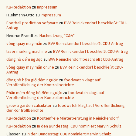
KB-Redaktion
zu
Impressum
H.lehmann-Otto
zu
Impressum
Football prediction software
zu
BVV Reinickendorf beschließt CDU-
Antrag
Heidrun Brandt
zu
Nachnutzung “C&A”
vòng quay may mắn
zu
BVV Reinickendorf beschließt CDU-Antrag
laser marking machine
zu
BVV Reinickendorf beschließt CDU-Antrag
đồng hồ đếm ngược
zu
BVV Reinickendorf beschließt CDU-Antrag
vòng quay may mắn online
zu
BVV Reinickendorf beschließt CDU-
Antrag
đồng hồ bấm giờ đếm ngược
zu
foodwatch klagt auf
Veröffentlichung der Kontrollberichte
Phần mềm đồng hồ đếm ngược
zu
foodwatch klagt auf
Veröffentlichung der Kontrollberichte
grow a garden calculator
zu
foodwatch klagt auf Veröffentlichung
der Kontrollberichte
KB-Redaktion
zu
Kostenfreie Mieterberatung in Reinickendorf
KB-Redaktion
zu
In den Bundestag: CDU nominiert Marvin Schulz
Classen
zu
In den Bundestag: CDU nominiert Marvin Schulz