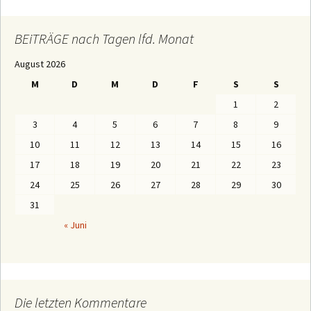
T
R
Ä
BEiTRÄGE nach Tagen lfd. Monat
G
E
August 2026
n
a
M
D
M
D
F
S
S
c
h
1
2
M
o
3
4
5
6
7
8
9
n
a
10
11
12
13
14
15
16
t
e
17
18
19
20
21
22
23
n
24
25
26
27
28
29
30
31
« Juni
Die letzten Kommentare