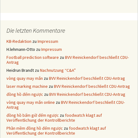
Die letzten Kommentare
KB-Redaktion
zu
Impressum
H.lehmann-Otto
zu
Impressum
Football prediction software
zu
BVV Reinickendorf beschließt CDU-
Antrag
Heidrun Brandt
zu
Nachnutzung “C&A”
vòng quay may mắn
zu
BVV Reinickendorf beschließt CDU-Antrag
laser marking machine
zu
BVV Reinickendorf beschließt CDU-Antrag
đồng hồ đếm ngược
zu
BVV Reinickendorf beschließt CDU-Antrag
vòng quay may mắn online
zu
BVV Reinickendorf beschließt CDU-
Antrag
đồng hồ bấm giờ đếm ngược
zu
foodwatch klagt auf
Veröffentlichung der Kontrollberichte
Phần mềm đồng hồ đếm ngược
zu
foodwatch klagt auf
Veröffentlichung der Kontrollberichte