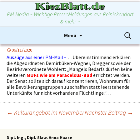
KiezBlatt.de
PM-Media ~ Wichtige PresseMeldungen aus Reinickendorf
& mehr ~
Zum
Suchen
Menü
Inhalt
nach:
springen
06/11/2020
Auszüge aus einer PM-Mail –
…Übereinstimmend erklären
die Abgeordneten Demirbüken-Wegner, Dregger sowie der
Bezirksverordnete Wohlert: „Mangels Bedarfs dürfen keine
weiteren
MUFs wie am Paracelsus-Bad
errichtet werden.
Der Senat sollte sich darauf konzentrieren, Wohnraum für
alle Bevölkerungsgruppen zu schaffen statt leerstehende
Unterkünfte für nicht vorhandene Flüchtlinge.“…
←
Kulturangebot im November
Nächster Beitrag
→
Beitragsnavigation
Dipl. Ing., Dipl. Slaw. Anna Haase