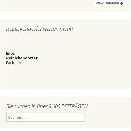
View Calendar
Reinickendorfer wissen mehr!
Infos
Reinickendorfer
Parteien
Sie suchen in über 9.000 BEiTRÄGEN
S
u
c
h