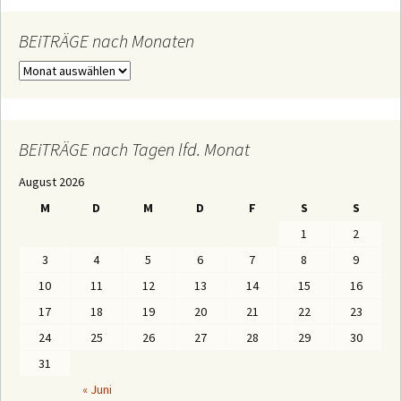
e
n
n
BEiTRÄGE nach Monaten
a
c
B
h
E
:
i
T
R
Ä
BEiTRÄGE nach Tagen lfd. Monat
G
E
August 2026
n
a
M
D
M
D
F
S
S
c
h
1
2
M
o
3
4
5
6
7
8
9
n
a
10
11
12
13
14
15
16
t
e
17
18
19
20
21
22
23
n
24
25
26
27
28
29
30
31
« Juni