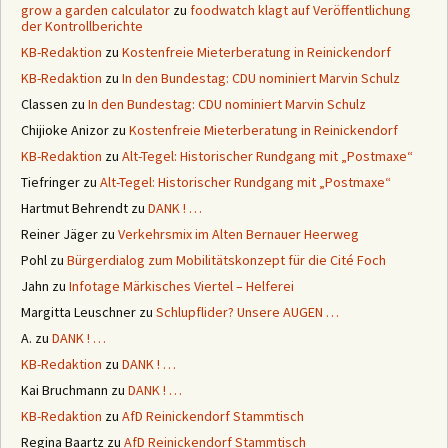
grow a garden calculator
zu
foodwatch klagt auf Veröffentlichung
der Kontrollberichte
KB-Redaktion
zu
Kostenfreie Mieterberatung in Reinickendorf
KB-Redaktion
zu
In den Bundestag: CDU nominiert Marvin Schulz
Classen
zu
In den Bundestag: CDU nominiert Marvin Schulz
Chijioke Anizor
zu
Kostenfreie Mieterberatung in Reinickendorf
KB-Redaktion
zu
Alt-Tegel: Historischer Rundgang mit „Postmaxe“
Tiefringer
zu
Alt-Tegel: Historischer Rundgang mit „Postmaxe“
Hartmut Behrendt
zu
DANK ! …
Reiner Jäger
zu
Verkehrsmix im Alten Bernauer Heerweg
Pohl
zu
Bürgerdialog zum Mobilitätskonzept für die Cité Foch
Jahn
zu
Infotage Märkisches Viertel – Helferei
Margitta Leuschner
zu
Schlupflider? Unsere AUGEN …
A.
zu
DANK ! …
KB-Redaktion
zu
DANK ! …
Kai Bruchmann
zu
DANK ! …
KB-Redaktion
zu
AfD Reinickendorf Stammtisch
Regina Baartz
zu
AfD Reinickendorf Stammtisch