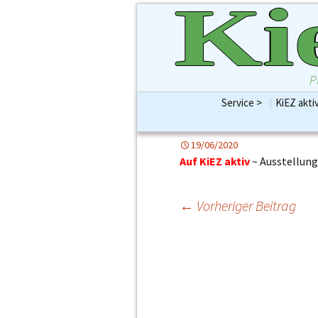
Ki
P
Service >
|
KiEZ akti
KiEZBLATT Print bis
Preise & Größen für e
Werbung Ihrer indiv
19/06/2020
Aufmerksamkeits-Ö
Auf KiEZ aktiv
~ Ausstellun
←
Vorheriger Beitrag
Beitragsna