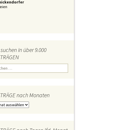
nickendorfer
eien
 suchen in über 9.000
iTRÄGEN
iTRÄGE nach Monaten