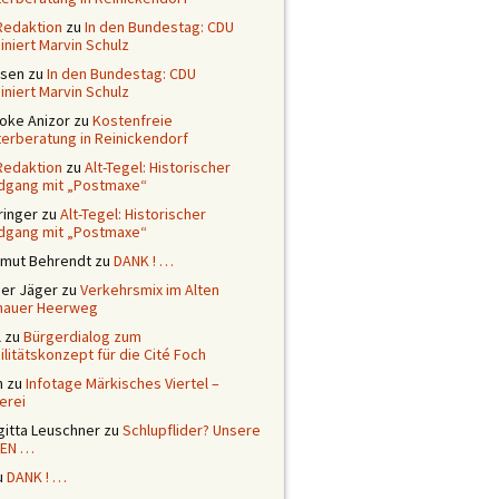
Redaktion
zu
In den Bundestag: CDU
niert Marvin Schulz
ssen
zu
In den Bundestag: CDU
niert Marvin Schulz
ioke Anizor
zu
Kostenfreie
terberatung in Reinickendorf
Redaktion
zu
Alt-Tegel: Historischer
dgang mit „Postmaxe“
ringer
zu
Alt-Tegel: Historischer
dgang mit „Postmaxe“
tmut Behrendt
zu
DANK ! …
ner Jäger
zu
Verkehrsmix im Alten
nauer Heerweg
l
zu
Bürgerdialog zum
litätskonzept für die Cité Foch
n
zu
Infotage Märkisches Viertel –
erei
gitta Leuschner
zu
Schlupflider? Unsere
EN …
u
DANK ! …