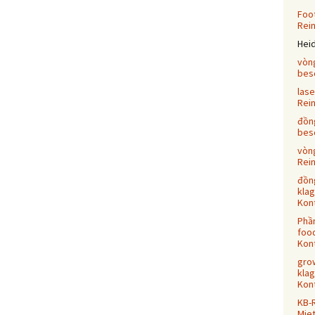
Foot
Rei
Hei
vòn
bes
las
Rei
đồn
bes
vòn
Rei
đồn
klag
Kont
Phầ
food
Kont
grow
klag
Kont
KB-
Mie