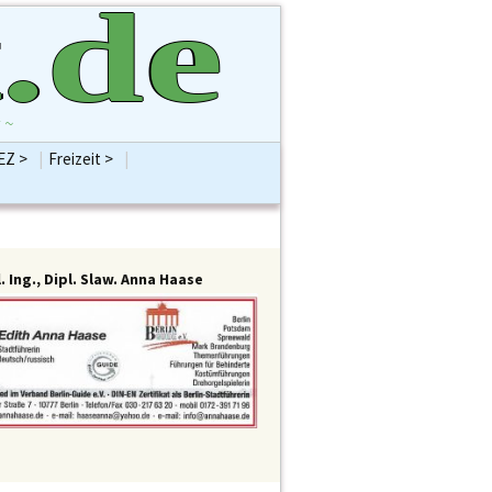
.de
 ~
EZ >
|
Freizeit >
|
Suchen
ntenVersammlung
Bildung
Hobbys
nach:
BVVSplitter
Gesellschaft
Religionen
ion AfD
Jugend
Sport
 B90/Grüne
Kinder
Vereine / Verbände
ion CDU
Kolumne
Alles Freizeit
. Ing., Dipl. Slaw. Anna Haase
 DIE LINKE
Kommentar
ion FDP
Kostenlose Pinnwand
ion SPD
Kultur/Kunst
meisterin Frau
Schule
büken-Wegner
Senioren
enten >
Abt Bauen
Sonstiges
Reinickendorf
Abt Bürgerdienste
Alles KiEZ
nhaus Berlin
Abt Familie
estag
Abt Finanzen H. Brockhausen
einickendorf
Abt Gesundheit
 Rathaus
Abt Integration