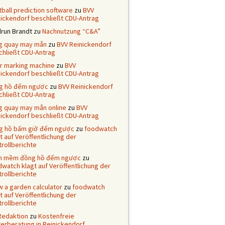
ball prediction software
zu
BVV
nickendorf beschließt CDU-Antrag
drun Brandt
zu
Nachnutzung “C&A”
g quay may mắn
zu
BVV Reinickendorf
chließt CDU-Antrag
er marking machine
zu
BVV
nickendorf beschließt CDU-Antrag
g hồ đếm ngược
zu
BVV Reinickendorf
chließt CDU-Antrag
g quay may mắn online
zu
BVV
nickendorf beschließt CDU-Antrag
g hồ bấm giờ đếm ngược
zu
foodwatch
t auf Veröffentlichung der
rollberichte
n mềm đồng hồ đếm ngược
zu
watch klagt auf Veröffentlichung der
rollberichte
 a garden calculator
zu
foodwatch
t auf Veröffentlichung der
rollberichte
Redaktion
zu
Kostenfreie
terberatung in Reinickendorf