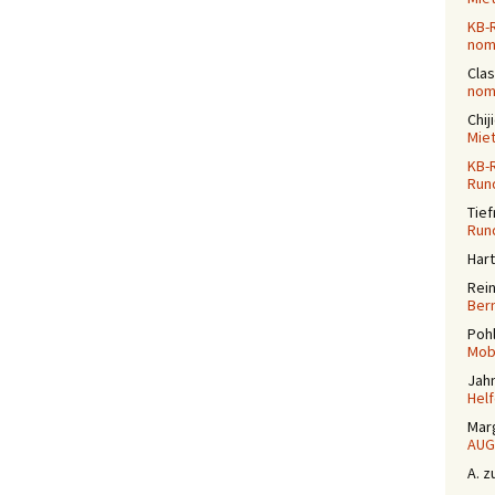
KB-
nomi
Cla
nomi
Chij
Mie
KB-
Run
Tief
Run
Har
Rei
Ber
Poh
Mobi
Jah
Helf
Mar
AUG
A.
z