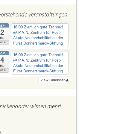
Abt Jugend H. Ewers
Abt Kultur
vorstehende Veranstaltungen
Abt Ordnung
Abt Personal Frau Emine
Demirbüken-Wegner
SEP.
16:00
Ziemlich gute Technik!
2
Abt Wirtschaft
@ P.A.N. Zentrum für Post-
Akute Neurorehabilitation der
Mi.
Fürst Donnersmarck-Stiftung
2026
OV.
16:00
Ziemlich gute Technik!
4
@ P.A.N. Zentrum für Post-
Akute Neurorehabilitation der
Mi.
Fürst Donnersmarck-Stiftung
2026
View Calendar
nickendorfer wissen mehr!
s