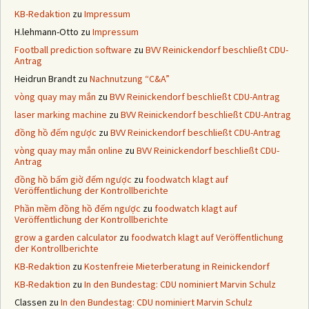
KB-Redaktion
zu
Impressum
H.lehmann-Otto
zu
Impressum
Football prediction software
zu
BVV Reinickendorf beschließt CDU-
Antrag
Heidrun Brandt
zu
Nachnutzung “C&A”
vòng quay may mắn
zu
BVV Reinickendorf beschließt CDU-Antrag
laser marking machine
zu
BVV Reinickendorf beschließt CDU-Antrag
đồng hồ đếm ngược
zu
BVV Reinickendorf beschließt CDU-Antrag
vòng quay may mắn online
zu
BVV Reinickendorf beschließt CDU-
Antrag
đồng hồ bấm giờ đếm ngược
zu
foodwatch klagt auf
Veröffentlichung der Kontrollberichte
Phần mềm đồng hồ đếm ngược
zu
foodwatch klagt auf
Veröffentlichung der Kontrollberichte
grow a garden calculator
zu
foodwatch klagt auf Veröffentlichung
der Kontrollberichte
KB-Redaktion
zu
Kostenfreie Mieterberatung in Reinickendorf
KB-Redaktion
zu
In den Bundestag: CDU nominiert Marvin Schulz
Classen
zu
In den Bundestag: CDU nominiert Marvin Schulz