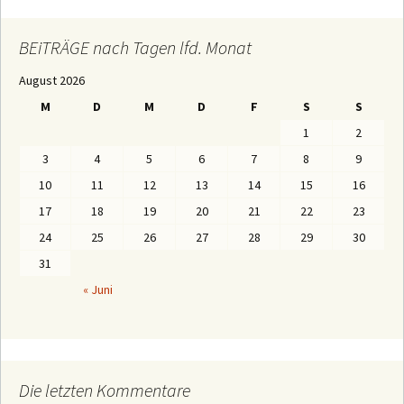
T
R
Ä
BEiTRÄGE nach Tagen lfd. Monat
G
E
August 2026
n
a
M
D
M
D
F
S
S
c
h
1
2
M
o
3
4
5
6
7
8
9
n
a
10
11
12
13
14
15
16
t
e
17
18
19
20
21
22
23
n
24
25
26
27
28
29
30
31
« Juni
Die letzten Kommentare