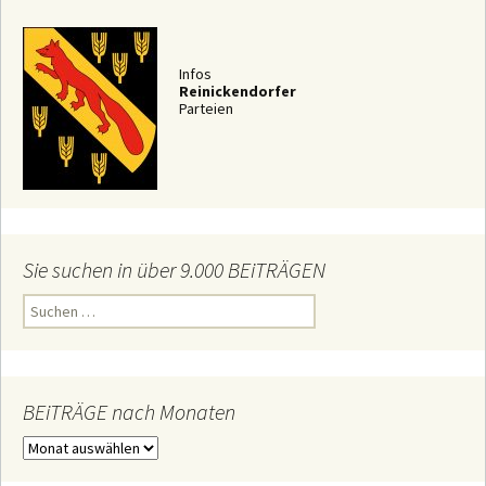
Infos
Reinickendorfer
Parteien
Sie suchen in über 9.000 BEiTRÄGEN
S
u
c
h
e
n
n
BEiTRÄGE nach Monaten
a
c
B
h
E
:
i