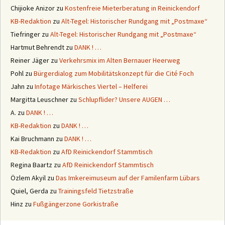
Chijioke Anizor
zu
Kostenfreie Mieterberatung in Reinickendorf
KB-Redaktion
zu
Alt-Tegel: Historischer Rundgang mit „Postmaxe“
Tiefringer
zu
Alt-Tegel: Historischer Rundgang mit „Postmaxe“
Hartmut Behrendt
zu
DANK ! …
Reiner Jäger
zu
Verkehrsmix im Alten Bernauer Heerweg
Pohl
zu
Bürgerdialog zum Mobilitätskonzept für die Cité Foch
Jahn
zu
Infotage Märkisches Viertel – Helferei
Margitta Leuschner
zu
Schlupflider? Unsere AUGEN …
A.
zu
DANK ! …
KB-Redaktion
zu
DANK ! …
Kai Bruchmann
zu
DANK ! …
KB-Redaktion
zu
AfD Reinickendorf Stammtisch
Regina Baartz
zu
AfD Reinickendorf Stammtisch
Özlem Akyil
zu
Das Imkereimuseum auf der Familenfarm Lübars
Quiel, Gerda
zu
Trainingsfeld Tietzstraße
Hinz
zu
Fußgängerzone Gorkistraße