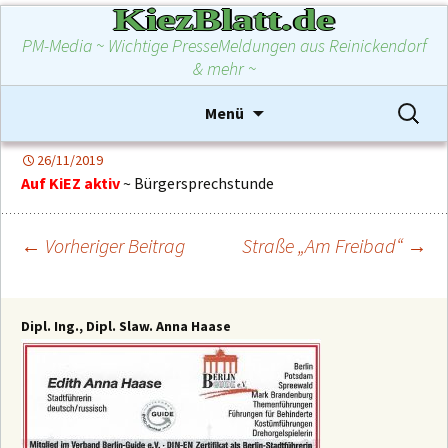
KiezBlatt.de
PM-Media ~ Wichtige PresseMeldungen aus Reinickendorf
& mehr ~
Zum
Suchen
Menü
Inhalt
nach:
springen
26/11/2019
Auf KiEZ aktiv
~ Bürgersprechstunde
←
Vorheriger Beitrag
Straße „Am Freibad“
→
Beitragsnavigation
Dipl. Ing., Dipl. Slaw. Anna Haase