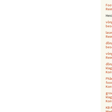
Foot
Rei
Hei
vòn
bes
las
Rei
đồn
bes
vòn
Rei
đồn
klag
Kont
Phầ
food
Kont
grow
klag
Kont
KB-
Mie