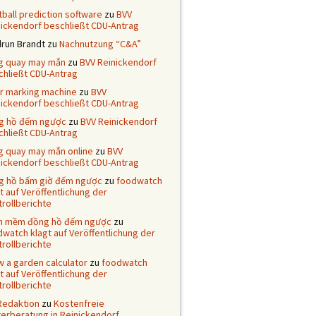
ball prediction software
zu
BVV
nickendorf beschließt CDU-Antrag
drun Brandt
zu
Nachnutzung “C&A”
g quay may mắn
zu
BVV Reinickendorf
chließt CDU-Antrag
er marking machine
zu
BVV
nickendorf beschließt CDU-Antrag
g hồ đếm ngược
zu
BVV Reinickendorf
chließt CDU-Antrag
g quay may mắn online
zu
BVV
nickendorf beschließt CDU-Antrag
g hồ bấm giờ đếm ngược
zu
foodwatch
t auf Veröffentlichung der
rollberichte
n mềm đồng hồ đếm ngược
zu
watch klagt auf Veröffentlichung der
rollberichte
 a garden calculator
zu
foodwatch
t auf Veröffentlichung der
rollberichte
Redaktion
zu
Kostenfreie
terberatung in Reinickendorf