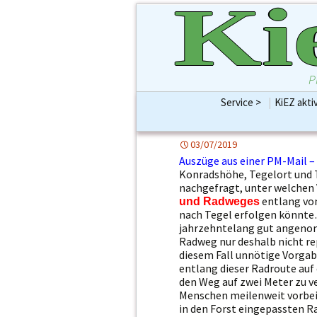
Ki
P
Service >
|
KiEZ akti
KiEZBLATT Print bis
Preise & Größen für e
Werbung Ihrer indiv
03/07/2019
Aufmerksamkeits-Ö
Auszüge aus einer PM-Mail –
Konradshöhe, Tegelort und 
nachgefragt, unter welchen
entlang vo
und Radweges
nach Tegel erfolgen könnte…
jahrzehntelang gut angeno
Radweg nur deshalb nicht rep
diesem Fall unnötige Vorgab
entlang dieser Radroute auf
den Weg auf zwei Meter zu ve
Menschen meilenweit vorbei,
in den Forst eingepassten 