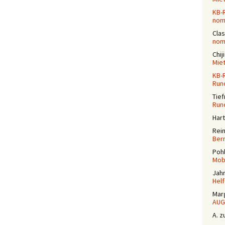
KB-
nomi
Cla
nomi
Chij
Mie
KB-
Run
Tief
Run
Har
Rei
Ber
Poh
Mobi
Jah
Helf
Mar
AUG
A.
z