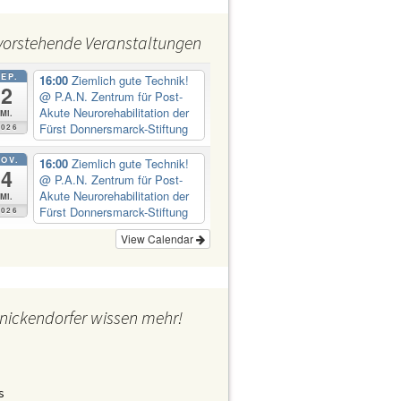
Abt Jugend H. Ewers
Abt Kultur
vorstehende Veranstaltungen
Abt Ordnung
Abt Personal Frau Emine
Demirbüken-Wegner
SEP.
16:00
Ziemlich gute Technik!
2
Abt Wirtschaft
@ P.A.N. Zentrum für Post-
Akute Neurorehabilitation der
Mi.
Fürst Donnersmarck-Stiftung
2026
OV.
16:00
Ziemlich gute Technik!
4
@ P.A.N. Zentrum für Post-
Akute Neurorehabilitation der
Mi.
Fürst Donnersmarck-Stiftung
2026
View Calendar
nickendorfer wissen mehr!
s