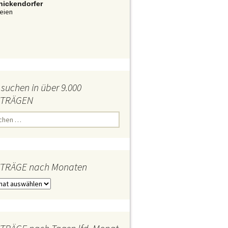
nickendorfer
eien
 suchen in über 9.000
iTRÄGEN
iTRÄGE nach Monaten