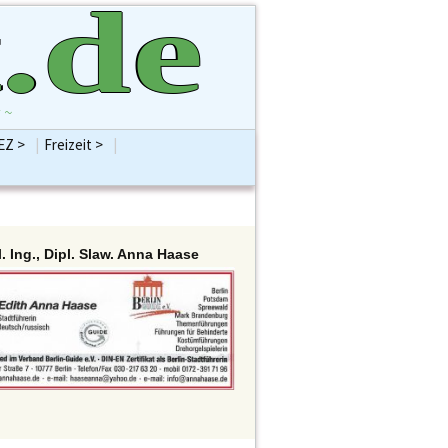
.de
 ~
EZ >
|
Freizeit >
|
Suchen
ntenVersammlung
Bildung
Hobbys
nach:
BVVSplitter
Gesellschaft
Religionen
ion AfD
Jugend
Sport
 B90/Grüne
Kinder
Vereine / Verbände
ion CDU
Kolumne
Alles Freizeit
l. Ing., Dipl. Slaw. Anna Haase
 DIE LINKE
Kommentar
ion FDP
Kostenlose Pinnwand
ion SPD
Kultur/Kunst
meisterin Frau
Schule
büken-Wegner
Senioren
enten >
Abt Bauen
Sonstiges
Reinickendorf
Abt Bürgerdienste
Alles KiEZ
nhaus Berlin
Abt Familie
estag
Abt Finanzen H. Brockhausen
einickendorf
Abt Gesundheit
 Rathaus
Abt Integration