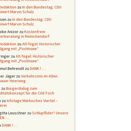
Redaktion
zu
In den Bundestag: CDU
niert Marvin Schulz
ssen
zu
In den Bundestag: CDU
niert Marvin Schulz
ioke Anizor
zu
Kostenfreie
terberatung in Reinickendorf
Redaktion
zu
Alt-Tegel: Historischer
dgang mit „Postmaxe“
ringer
zu
Alt-Tegel: Historischer
dgang mit „Postmaxe“
tmut Behrendt
zu
DANK ! …
ner Jäger
zu
Verkehrsmix im Alten
nauer Heerweg
l
zu
Bürgerdialog zum
litätskonzept für die Cité Foch
n
zu
Infotage Märkisches Viertel –
erei
gitta Leuschner
zu
Schlupflider? Unsere
EN …
u
DANK ! …