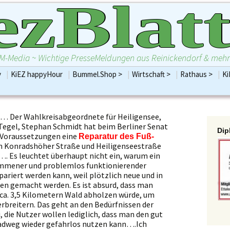
ezBlatt
M-Media ~ Wichtige PresseMeldungen aus Reinickendorf & mehr
Zum
v
|
KiEZ happyHour
|
Bummel.Shop >
|
Wirtschaft >
|
Rathaus >
|
Ki
 2021 12
Frohnau
Inhalt
Gewinnspiele
BezirksVerord
ine starke
Borsigwalde
springen
Dienstleistungen
KiEZBLATT
iduellen
Maerkisches Viertel
Essen und Trinken
Frakt
konomie
Heiligensee
Freie Berufe
Fraktion
… Der Wahlkreisabgeordnete für Heiligensee,
Hermsdorf
Gesundheit
Frakt
Tegel, Stephan Schmidt hat beim Berliner Senat
Dip
Konradshöhe
Handel
Fraktion
 Voraussetzungen eine
Reparatur des Fuß-
Reinickendorf
Handwerk
Frakt
n Konradshöher Straße und Heiligenseestraße
Tegel
Recht und Steuern
Frakt
. Es leuchtet überhaupt nicht ein, warum ein
Bezirksbürger
Waidmannslust
Wellness
mmener und problemlos funktionierender
Emine Demir
Wittenau
Alles Wirtschaft
ariert werden kann, weil plötzlich neue und in
Dezern
Sonstige.Bummel.Shop
en gemacht werden. Es ist absurd, dass man
Bezirksamt 
Alles Bummel.Shop
 ca. 3,5 Kilometern Wald abholzen würde, um
Abgeordnete
Unbedingt für´s Smartphone
rbreitern. Das geht an den Bedürfnissen der
Bund
 die Nutzer wollen lediglich, dass man den gut
Parteien R
Radweg wieder gefahrlos nutzen kann….Ich
.Alles