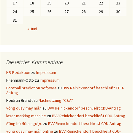
e
17
18
19
20
21
22
23
n
24
25
26
27
28
29
30
31
« Juni
Die letzten Kommentare
KB-Redaktion
zu
Impressum
H.lehmann-Otto
zu
Impressum
Football prediction software
zu
BVV Reinickendorf beschließt CDU-
Antrag
Heidrun Brandt
zu
Nachnutzung “C&A”
vòng quay may mắn
zu
BVV Reinickendorf beschließt CDU-Antrag
laser marking machine
zu
BVV Reinickendorf beschließt CDU-Antrag
đồng hồ đếm ngược
zu
BVV Reinickendorf beschließt CDU-Antrag
vòng quay may mắn online
zu
BVV Reinickendorf beschließt CDU-