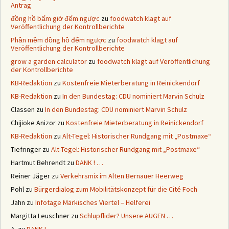
Antrag
đồng hồ bấm giờ đếm ngược
zu
foodwatch klagt auf
Veröffentlichung der Kontrollberichte
Phần mềm đồng hồ đếm ngược
zu
foodwatch klagt auf
Veröffentlichung der Kontrollberichte
grow a garden calculator
zu
foodwatch klagt auf Veröffentlichung
der Kontrollberichte
KB-Redaktion
zu
Kostenfreie Mieterberatung in Reinickendorf
KB-Redaktion
zu
In den Bundestag: CDU nominiert Marvin Schulz
Classen
zu
In den Bundestag: CDU nominiert Marvin Schulz
Chijioke Anizor
zu
Kostenfreie Mieterberatung in Reinickendorf
KB-Redaktion
zu
Alt-Tegel: Historischer Rundgang mit „Postmaxe“
Tiefringer
zu
Alt-Tegel: Historischer Rundgang mit „Postmaxe“
Hartmut Behrendt
zu
DANK ! …
Reiner Jäger
zu
Verkehrsmix im Alten Bernauer Heerweg
Pohl
zu
Bürgerdialog zum Mobilitätskonzept für die Cité Foch
Jahn
zu
Infotage Märkisches Viertel – Helferei
Margitta Leuschner
zu
Schlupflider? Unsere AUGEN …