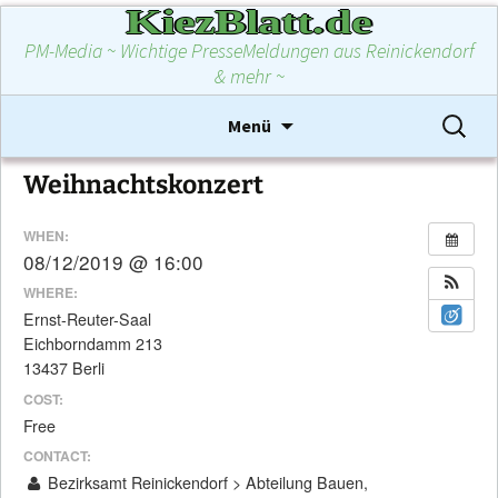
KiezBlatt.de
PM-Media ~ Wichtige PresseMeldungen aus Reinickendorf
& mehr ~
Zum
Suchen
Menü
Inhalt
nach:
springen
Weihnachtskonzert
WHEN:
08/12/2019 @ 16:00
WHERE:
Ernst-Reuter-Saal
Eichborndamm 213
13437 Berli
COST:
Free
CONTACT:
Bezirksamt Reinickendorf > Abteilung Bauen,