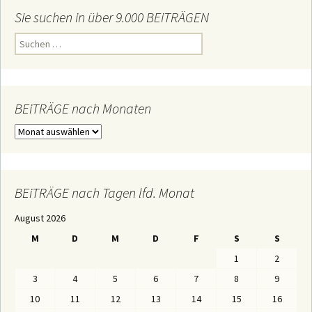
Sie suchen in über 9.000 BEiTRÄGEN
S
u
c
h
e
n
n
BEiTRÄGE nach Monaten
a
c
B
h
E
:
i
T
R
Ä
BEiTRÄGE nach Tagen lfd. Monat
G
E
August 2026
n
a
M
D
M
D
F
S
S
c
h
1
2
M
o
3
4
5
6
7
8
9
n
a
10
11
12
13
14
15
16
t