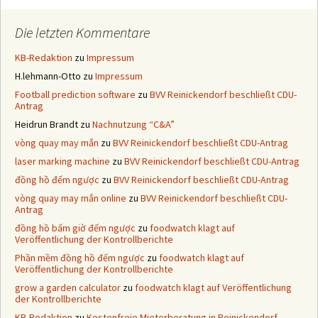
Die letzten Kommentare
KB-Redaktion
zu
Impressum
H.lehmann-Otto
zu
Impressum
Football prediction software
zu
BVV Reinickendorf beschließt CDU-
Antrag
Heidrun Brandt
zu
Nachnutzung “C&A”
vòng quay may mắn
zu
BVV Reinickendorf beschließt CDU-Antrag
laser marking machine
zu
BVV Reinickendorf beschließt CDU-Antrag
đồng hồ đếm ngược
zu
BVV Reinickendorf beschließt CDU-Antrag
vòng quay may mắn online
zu
BVV Reinickendorf beschließt CDU-
Antrag
đồng hồ bấm giờ đếm ngược
zu
foodwatch klagt auf
Veröffentlichung der Kontrollberichte
Phần mềm đồng hồ đếm ngược
zu
foodwatch klagt auf
Veröffentlichung der Kontrollberichte
grow a garden calculator
zu
foodwatch klagt auf Veröffentlichung
der Kontrollberichte
KB-Redaktion
zu
Kostenfreie Mieterberatung in Reinickendorf