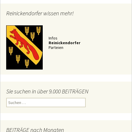
Reinickendorfer wissen mehr!
Infos
Reinickendorfer
Parteien
Sie suchen in über 9.000 BEiTRÄGEN
S
u
c
h
e
n
n
BEiTRÄGE nach Monaten