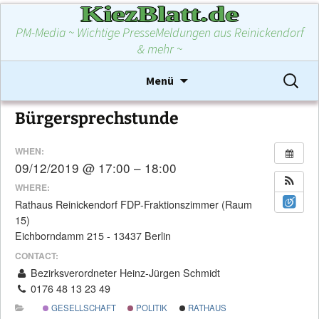
KiezBlatt.de
PM-Media ~ Wichtige PresseMeldungen aus Reinickendorf
& mehr ~
Zum
Suchen
Menü
Inhalt
nach:
springen
Bürgersprechstunde
WHEN:
09/12/2019 @ 17:00 – 18:00
WHERE:
Rathaus Reinickendorf FDP-Fraktionszimmer (Raum
15)
Eichborndamm 215 - 13437 Berlin
CONTACT:
Bezirksverordneter Heinz-Jürgen Schmidt
0176 48 13 23 49
GESELLSCHAFT
POLITIK
RATHAUS