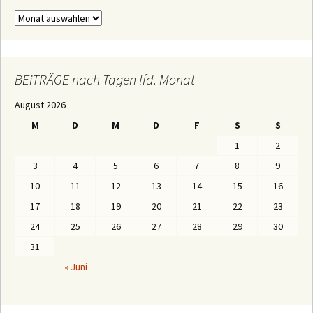
a
c
B
h
E
:
i
T
R
Ä
BEiTRÄGE nach Tagen lfd. Monat
G
E
August 2026
n
a
M
D
M
D
F
S
S
c
h
1
2
M
o
3
4
5
6
7
8
9
n
a
10
11
12
13
14
15
16
t
e
17
18
19
20
21
22
23
n
24
25
26
27
28
29
30
31
« Juni