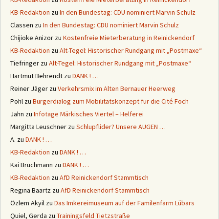
KB-Redaktion
zu
In den Bundestag: CDU nominiert Marvin Schulz
Classen
zu
In den Bundestag: CDU nominiert Marvin Schulz
Chijioke Anizor
zu
Kostenfreie Mieterberatung in Reinickendorf
KB-Redaktion
zu
Alt-Tegel: Historischer Rundgang mit „Postmaxe“
Tiefringer
zu
Alt-Tegel: Historischer Rundgang mit „Postmaxe“
Hartmut Behrendt
zu
DANK ! …
Reiner Jäger
zu
Verkehrsmix im Alten Bernauer Heerweg
Pohl
zu
Bürgerdialog zum Mobilitätskonzept für die Cité Foch
Jahn
zu
Infotage Märkisches Viertel – Helferei
Margitta Leuschner
zu
Schlupflider? Unsere AUGEN …
A.
zu
DANK ! …
KB-Redaktion
zu
DANK ! …
Kai Bruchmann
zu
DANK ! …
KB-Redaktion
zu
AfD Reinickendorf Stammtisch
Regina Baartz
zu
AfD Reinickendorf Stammtisch
Özlem Akyil
zu
Das Imkereimuseum auf der Familenfarm Lübars
Quiel, Gerda
zu
Trainingsfeld Tietzstraße